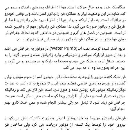
هنگامیکه خودرو در حال حرکت است، هوا از اطراف پره های رادیاتور عبور می
کند، شاید در این وضعیت نیاز به عملکرد فن رادیاتور کمتر باشد ولی وقتی خودرو
در ترافیک است، به دلیل اینکه جریان هوا از اطراف پره های رادیاتور، فقط از
طریق فن رادیاتور صورت می گیرد لذا عملکرد فن رادیاتور مهم تر و تعیین کننده
تر است. همچنین در فصل های گرم و همچنین در مناطقی که به لحاظ جغرافیائی
دمای هوا بالتر است، عملکرد فن رادیاتور بسیار حساس تر و مهم تر است.
مایع خنک کننده توسط پمپ آب(Water Pump) در موتور به چرخش می افتد
و بعد از عبور از بلوک سیلندر و سرسیلندر وارد رادیاتور شده و سپس گرما را به
محیط منتقل کرده و خنک می شود و مجددا به بلوک و سرسیلندر بر می گردد و
این چرخه بطور مداوم ادامه پیدا می کند.
فن خنک کننده موتور با توجه به مشخصات فنی خودرو اعم از حجم موتور، توان،
گشتاور و غیره، در دمای خاصی تنظیم شده است تا شروع به کار کند، به عبارت
دیگر زمانیکه موتور تازه روشن شده و هنوز سرد است، فن کار نمی کند و زمانیکه
موتور تحت بار است و دمای آن افزایش پیدا کرده است، حتی ممکن است سرعت
چرخش فن زیاد شود تا تبادل حرارتی بیشتر انجام شده و عمل خنک کاری بهتر
انجام گیرد.
فن‌های رادیاتور مربوط به خودروهای قدیمی بصورت مکانیک عمل می کرد و
نیروی خود را توسط یک تسمه از موتور دریافت می کرد ولی ساختار فن