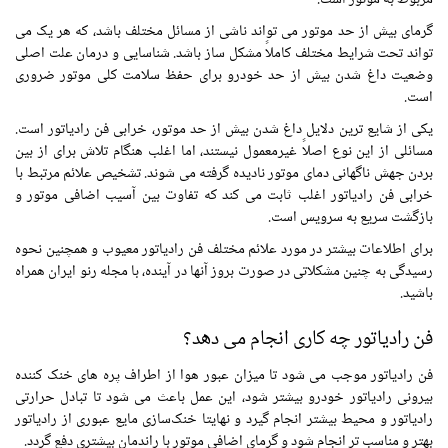
گرمای بیش از حد موتور می تواند ناشی از مسائل مختلف باشد، که هر یک می
تواند تحت شرایط مختلف کاملاً مشکل ساز باشد. شناسایی و درمان علت اصلی
وضعیت داغ شدن بیش از حد خودرو برای حفظ سلامت کلی موتور ضروری
است.
یکی از شایع ترین دلایل داغ شدن بیش از حد موتور، خرابی فن رادیاتور است.
مسائلی از این نوع اصلاً غیرمعمول نیستند، اما اغلب هنگام تلاش برای از بین
بردن جهش ناگهانی دمای موتور نادیده گرفته می شوند. تشخیص علائم مرتبط با
خرابی فن رادیاتور اغلب ثابت می کند که تفاوت بین آسیب اضافی موتور و
بازگشت سریع به سرویس است.
برای اطلاعات بیشتر در مورد علائم مختلف فن رادیاتور معیوب و همچنین نحوه
رسیدگی به چنین مشکلاتی در صورت بروز آنها در آینده، با مجله رنو ایران همراه
باشید.
فن رادیاتور چه کاری انجام می دهد؟
فن رادیاتور موجب می شود تا میزان عبور هوا از اطراف پره های خنک کننده
بیرونی رادیاتور خودرو بیشتر شود، این عمل باعث می شود تا تبادل حرارتی
رادیاتور و محیط بیشتر انجام گیرد و نهایتا خنک‌سازی مایع عبوری از رادیاتور
بهتر و مناسب تر انجام شود و گرمای اضافی موتور با راندمان بیشتری دفع گردد.