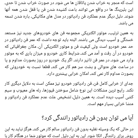
است که منجر به خراب شدن یاتاقان ها می شود. در صورت خراب شدن تا حدی،
این بلبرینگ ها در واقع می توانند باعث کشیده شدن فن یا قفل شدن همه آنها
شوند. دلیل دیگر عدم عملکرد فن رادیاتور در مدل های مکانیکی، پاره شدن تسمه
می باشد.
به همین ترتیب، موتور الکتریکی مجموعه فن های خودروهای جدید نیز مستعد
خستگی و آسیب دیدگی می باشند. البته باید توجه داشت که عمر فن رادیاتور در
حد عمر خودرو است ولی کیفیت فن و موتور الکتریکی آن، مکان جغرافیائی که
خودرو در آن رفت و آمد می کند، شرایط کاری خودرو و میزان باری که به موتور
وارد می شود، در عمر فن تاثیر دارند، اگر یک خودرو در روز بصورت مداوم و یا
در ساعت های متوالی و پشت سر هم کار می کند، قطعا نسبت به خودروئی که
بصورت مداوم کار نمی کند، امکان خرابی بیشتری دارد.
جدای از خرابی کامل فن، فن رادیاتور خودرو نیز ممکن است به دلایل دیگری کار
نکند. رایج ترین مشکلات این نوع شامل سوختن فیوزها، رله های معیوب و سیم
کشی آسیب دیده است. به همین دلیل، تشخیص علت عدم عملکرد فن رادیاتور و
منشا خرابی بسیار مهم است.
آیا می توان بدون فن رادیاتور رانندگی کرد؟
در حالی که یک وسیله نقلیه بدون فن رادیاتور سالم کار می کند، هرگز نباید به این
روش برای رانندگی اتکا شود. این به این دلیل است که موتور شما در هنگام کار با