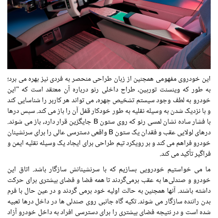
این خودروی مفهومی همچنین از زبان طراحی منحصر به فردی نیز بهره می برد؛
به طور که وینسنت تورپین، طراح داخلی رنو درباره آن معتقد است که "این
خودرو به لطف وجود سیستم تشخیص چهره، می تواند هر کاربر را شناسایی کند
و با نزدیک شدن به وسیله نقلیه به طور خودکار قفل آن را باز می کند. سپس درها
با فشار ساده نشان لمسی رنو که روی ستون B جایگزین قرار دارد، باز می شوند.
درهای لولایی عقب و فقدان یک ستون B واقعی دسترسی عالی را برای سرنشینان
خودرو فراهم می کند و بر رویکرد تیم طراحی برای ایجاد یک وسیله نقلیه ایمن و
فراگیر تأکید می کند.
ما می خواستیم خودرویی بسازیم که با سرنشینانش سازگار باشد. اتاق این
خودرو و صندلی‌ها به عقب برمی‌گردند تا همه فضا و فضای بیشتری برای حرکت
داشته باشند. آنها همچنین به حالت اولیه خود برمی گردند و در عین حال با فرم
بدن راننده سازگار می شوند. تکیه گاه جانبی روی صندلی ها در داخل درها تعبیه
شده است و در نتیجه فضای بیشتری را برای دسترسی افراد به داخل خودرو آزاد