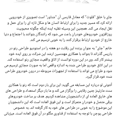
چای با خلق "فلوت" که معادل فارسی آن "شناور" است تصویری از خودرویی
ارائه کرد که مسیر جدید را برای ارتباط انسان ها و شکل تازه ای را برای حمل و
نقل ایجاد می کند. همچنین این وسیله نقلیه ایده اینکه چگونه محبوبیت
روزافزون خودروهای خودران باعث می شود که رانندگان بتوانند با اجتماع و دنیا
خارج از خودرو ارتباط برقرار کنند را به خوبی ترسیم می کند.
خانم "چای" به عنوان برنده این رقابت دو هفته را در استودیو طراحی رنو در
پاریس گذراند تا بتواند با همکاری مهندسین ارشد این شرکت بر روی ایده خود
بیشتر کار کند. وی در این دوره توانست از اتاق واقعیت مجازی رنو استفاده کند.
در این اتاق خودرو طراحی شده به اندازه واقعی اما به صورت مجازی ترسیم می
شود و طراح می تواند با استفاده از تجهیزات مربوطه در درون خودروی طراحی
شده خود قرار گیرد.
آنتونی لو درباره این مسابقه می گوید: این برای بار دوم است که رنو با همکاری
سنت مارتینز چنین رقابتی را برگزار می کند و ما بار دیگر استعداد و طراحی های
های خارق العاده ای از دانشجویان مشاهده کردیم. هدف بر ساخت خودروهای
برقی متصل و خودران متمرکز است و این فوق العاده است که این دانشجویان
این موضوع را به خوبی در طراحی های خود به کار گرفته اند. به خصوص
طراحی یوچن با توجه به استفاده از فناوری مگلو در آن فوق العاده است. میزبانی