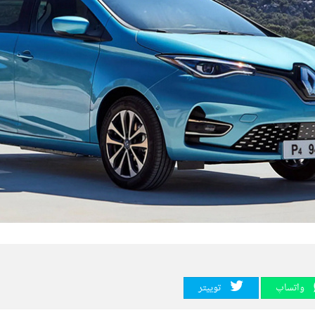
واتساپ
توییتر