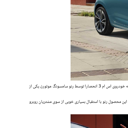
جایگاه چهارم و پنجم خودروهای برقی رنو نیز به خودروهای مستر زد.ای. با فروش 296 دستگاه و رنو SM3 زد.ای. با فروش 875 دستگاه تعلق دارد. البته خودروی اس ام 3 انحصارا توسط رنو سامسونگ موتورز، یکی از
 این محصول رنو با استقبال بسیاری خوبی از سوی مشتریان روبرو