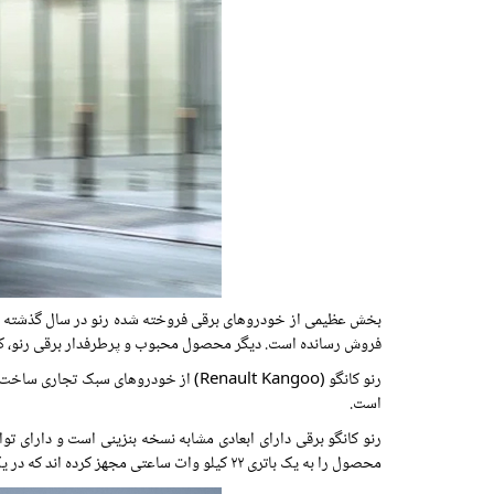
فروش رسانده است. دیگر محصول محبوب و پرطرفدار برقی رنو، کانگو زد.ای. (Kangoo Z.E.) است که توانسته است به رکورد فروش 10349 دستگاه د
است.
محصول را به یک باتری ۲۲ کیلو وات ساعتی مجهز کرده اند که در یک سیکل ترکیبی می تواند ۱۷۰ کیلومتر پیمایش داشته باشد؛ البته این اعداد بنا به شرایط جاده، دمای هوا، سرعت و مدل رانندی متغیر است.