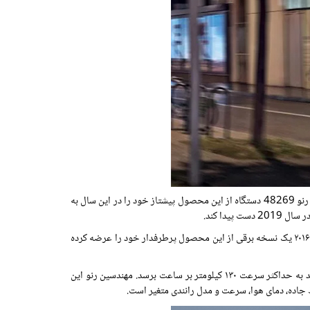
بخش عظیمی از خودروهای برقی فروخته شده رنو در سال گذشته به خودروی دوست داشتنی رنو زویی (Renault Zoe) مربوط بوده است به طوری که رنو 48269 دستگاه از این محصول پیشتاز خود را در این سال به
رنو کانگو (Renault Kangoo) از خودروهای سبک تجاری ساخت این خودروساز فرانسوی است که از سال ۱۹۹۷ طراحی و تولید شده است. رنو از سال ۲۰۱۶ یک نسخه برقی از این محصول پرطرفدار خود را عرضه کرده
رنو کانگو برقی دارای ابعادی مشابه نسخه بنزینی است و دارای توانی برابر با ۵۹ اسب بخار و حداکثر گشتاور ۲۲۶ نیوتن متر است. این ون برقی می تواند به حداکثر سرعت ۱۳۰ کیلومتر بر ساعت برسد. مهندسین رنو این