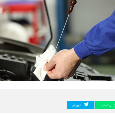
واتساپ
توییتر