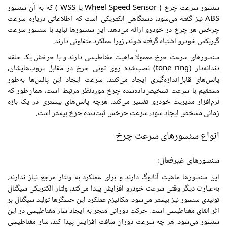
سنسور سرعت چرخ ( Wheel Speed Sensor یا WSS ) که به آن سنسور
ABS نیز گفته می‌شود، دستگاهی الکتریکی است که اطلاعاتی درباره سرعت
چرخش هر چرخ در خودرو ارائه می‌دهد. این سنسورها نباید با سنسور سرعت
گیربکس خودرو اشتباه گرفته شوند، زیرا عملکرد متفاوتی دارند.
سنسورهای سرعت چرخ معمولاً ماهیت مغناطیسی دارند و با چرخش یک حلقه
دندانه‌دار (tone ring) نصب‌شده روی توپی چرخ در مقابل پروب‌هایشان،
پالس‌های قابل‌اندازه‌گیری ایجاد می‌کنند. سرعت ایجاد این پالس‌ها به‌طور
مستقیم با سرعت تشخیص‌داده‌شده چرخ موردنظر مرتبط است، همان‌طور که
نرم‌افزار مدیریت خودرو تفسیر می‌کند. هرچه پالس‌های بیشتری در یک بازه
زمانی مشخص ایجاد شود، سرعت چرخش ثبت‌شده چرخ بیشتر است.
انواع سنسورهای سرعت چرخ
سنسورهای غیرفعال:
این سنسورها ماهیت آنالوگ دارند و برای عملکرد به ولتاژ مرجع نیاز ندارند.
به‌عبارت دیگر وقتی سرعت خودرو افزایش پیدا می‌کند، ولتاژ الکتریکی سیگنال
تولیدی سنسور نیز بیشتر می‌شود. مکانیزم عملکرد این حسگرها تولید سیگنال بر
اثر القای مغناطیسی است. حرکت دورانی منجر به ایجاد شار مغناطیسی در این
سنسور می‌شود. هر چه سرعت دوران شافت افزایش پیدا کند، شار مغناطیسی