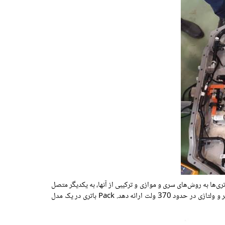
م هستند و از تعداد زیادی باتری کوچک، بین 950 تا 1100 عدد تشکیل شده اند، این باتری‌ها به روش‌های سری و موازی و ترکیبی از آنها، به یکدیگر متصل
شده اند و در نهایت دارای خروجی 130 تا 160 کیلووات ساعت (KWH) هستند. به عبارت دیگر یک Pack باتری، می تواند جریانی در حدود 140 آمپر و ولتاژی در حدود 370 ولت ارائه دهد. Pack باتری در یک مدل