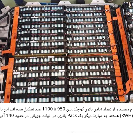
یک Pack باتری این خودروها، دارای وزنی بین 350 تا 400 کیلوگر