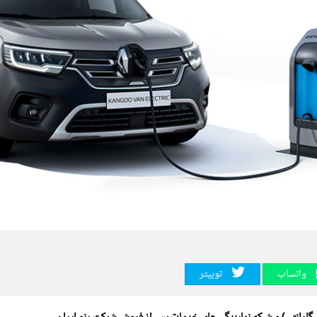
واتساپ
توییتر