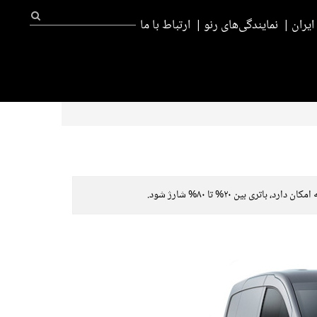
یران
نمایندگی‌های رنو
ارتباط با ما
بین ۲۰% تا ۸۰% شارژ شود.