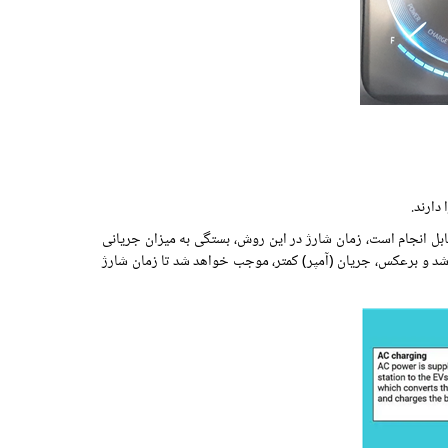
ی که امکان دسترسی به جریان الکتریسیته متناوب (AC) 220 ولت، وجود داشته باشد، قابل انجام است، زمان شارژ در این روش، بستگی به میزان جریانی
 شد و برعکس، جریان (آمپر) کمتر، موجب خواهد شد تا زمان شارژ