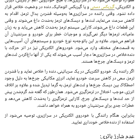
همواره توصیه می‌شود که در سرازیری‌ها، با هیچ خودرویی اعم از بنزینی، دیزلی
و الکتریکی،
گیربکس دستی
و یا گیربکس اتوماتیک، دنده در وضعیت خلاص قرار
داده نشود. وقتی راننده در سرازیری‌ها به‌وسیله فشردن پدال ترمز، اقدام به
کاهش سرعت می‌نماید، لنت‌ها و دیسک‌های ترمز به‌شدت داغ می‌شوند و وقتی
این قطعات داغ می‌شوند، کارایی سیستم ترمز به‌شدت کاهش می‌یابد و به زبان
عامیانه، ترمزها دیگر نمی‌گیرند و موجبات خطر برای خودرو و سرنشینان آن
فراهم می‌شود، علاوه بر این باتوجه‌به نوع خودرو و سیستم‌های آن، آسیب‌هایی
به قسمت‌های مختلف وارد می‌شود. خودروهای الکتریکی نیز در اثر حرکت با
دنده‌خلاص در سرازیری‌ها دچار آسیب می‌شوند که یکی از آنها داغ‌کردن لنت‌های
ترمز و دیسک‌های چرخ‌ها هستند.
اگر راننده یک خودرو الکتریکی در یک سرپائینی، دنده را خلاص نماید و با فشردن
ترمز، سعی در کاهش سرعت خودرو نماید، انرژی مکانیکی چرخ‌ها به دلیل وجود
اصطکاک بین دیسک چرخ‌ها و لنت‌های ترمز، به گرما تبدیل شده و علاوه بر اتلاف
انرژی، موجب اختلال در ترمزگیری می‌شود. همان‌طور که گفته شد گرم‌شدن بیش
از حد لنت‌ها و دیسک‌های چرخ، کارایی ترمزگیری را به‌شدت کاهش می‌دهد و
خطرات جدی برای سرنشینان خودرو به همراه خواهد داشت.
بنابراین، هنگام رانندگی با خودروی الکتریکی در سرازیری، توصیه می‌شود از
استفاده از دنده‌خلاص خودداری نمایید.
عدم شارژ باتری: