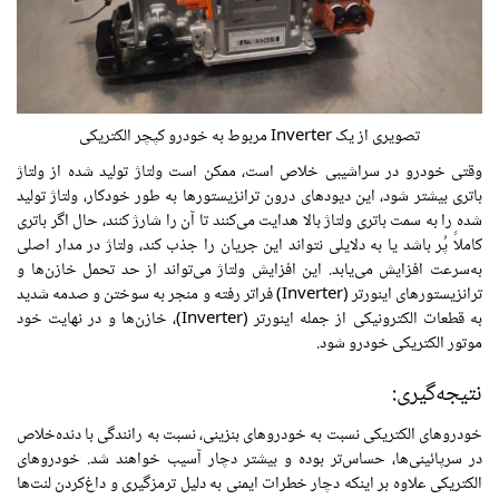
تصویری از یک Inverter مربوط به خودرو کپچر الکتریکی
وقتی خودرو در سراشیبی خلاص است، ممکن است ولتاژ تولید شده از ولتاژ
باتری بیشتر شود، این دیودهای درون ترانزیستورها به طور خودکار، ولتاژ تولید
شده را به سمت باتری ولتاژ بالا هدایت می‌کنند تا آن را شارژ کنند، حال اگر باتری
کاملاً پُر باشد یا به دلایلی نتواند این جریان را جذب کند، ولتاژ در مدار اصلی
به‌سرعت افزایش می‌یابد. این افزایش ولتاژ می‌تواند از حد تحمل خازن‌ها و
ترانزیستورهای اینورتر (Inverter) فراتر رفته و منجر به سوختن و صدمه شدید
به قطعات الکترونیکی از جمله اینورتر (Inverter)، خازن‌ها و در نهایت خود
موتور الکتریکی خودرو شود.
نتیجه‌گیری:
خودروهای الکتریکی نسبت به خودروهای بنزینی، نسبت به رانندگی با دنده‌خلاص
در سرپائینی‌ها، حساس‌تر بوده و بیشتر دچار آسیب خواهند شد. خودروهای
الکتریکی علاوه بر اینکه دچار خطرات ایمنی به دلیل ترمزگیری و داغ‌کردن لنت‌ها