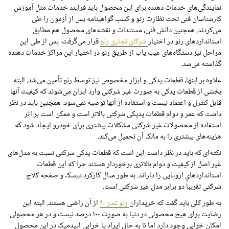
نمایندگی‌های خدمات دهنده برای این محصول باید فرایند خدمات مثل آموزش
کارشناسان فنی تحت نظارت رنو و کسب گواهینامه پس از آزمون را طی
می‌کردند. همجنین دانش فنی، مستندات و نقشه‌های محصول هم مطابق
استانداردهای رنو در اختیار
شرکای تجاری رنو
قرار می‌گرفت. پس از طی این
مراحل نیز دستگاه‌های عیب یاب از طریق رنو در اختیار این مراکز خدمات دهنده
گذاشته می‌شد.
علاوه بر اینها، قطعات یدکی و ابزار مخصوص نیز توسط رنو تأمین می‌شد. البته
بخشی از قطعات یدکی به صورت غیر شرکتی وارد ایران می‌شوند که کیفیت آنها
قابل کنترل و اعتماد نیست و استفاده از آنها توصیه نمی‌شود. همچنین باید در نظر
داشت که عمر و دوام قطعات یدیکی شرکتی بالاتر است و ممکن است بر اثر
استفاده از محصولات غیر شرکتی مشکلات بیشتری برای خودرو ایجاد شود که
هزینه‌های بیشتری را به مالک آن تحمیل می‌کند.
نکته‌ای که باید در نظر داشت این است که قطعات یدکی شرکتی نسبت به مدل‌های
غیر اصل از کیفیت و دوام بالاتری برخوردار هستند چرا که این قطعات
استانداردهای اروپایی را داراند. به طور مثال کارکرد دیسک و صفحه کلاچ
شرکتی تقریباً دو برابر مدل غیر شرکتی است.
به طور کلی باید گفت که خریداران
رنو تندر ۹۰
از آن راضی هستند. البته این
رضایت برای هیچ محصولی در دنیا به صورت ۱۰۰ درصد نیست و در هر محصولی
امکان خرابی وجود دارد اما تا به حال ایراد یا خرابی اپیدمیک در این محصول