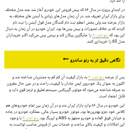
را کند کرد.
در ابتدای پروژه در سال ۸۶ که پیش فروش این خودرو آغاز شد چند مدل مختلف
برای بازار ایران تعریف شد. در آن زمان مدل‌های زیادی با آپشن های مختلف به
بازار عرضه شد ولی بخش اعظم ثبت نام کنندگان مدل فول آپشن را ثبت نام
کردند که بر خلاف تصورات و پیش بینی‌ها بود. ایران خودرو در آن زمان به دنبال
این بود که
رنو تندر ۹۰
را جایگزین پیکان کند و پیشی بینی می‌کرد اکثر خریداران
مدل
E0
را خریداری کنند.
نگاهی دقیق تر به رنو ساندرو
پس از عرضه
رنو تندر ۹۰
به بازار کیفیت آن کم کم به مشتریان شناخته شد و
اکنون به عنوان یک خودروی ایمن جادار، با کیفیت، راحت و در عین حال مقرون
به صرفه شناخته می‌شود که موتور، گیربکس، سیستم تعلیق و ترمز قوی دارد و
قابل اعتماد است.
این خودرو در سال ۸۶ وارد بازار ایران شد و در آن زمان بین تمام خودروهای هم
کلاس خود جزو بهترین‌ها بود. موتور خودرو بسیار عالی، عملکرد خودرو در جاده
و خیابان فوق العاده و خودرو مجهز به
ABS
و ایربگ بود.
رنو تندر ۹۰
با وجود
این امکانات و کیفیت بالای ساخت و خدمات پس از فروش مناسب توانست به