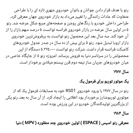
رنو با هدف قرار دادن جوانان و بانوان خودروی شهری تازه ای را با طراحی
متفاوت که عادات رانندگی را تغییر می‌داد به بازار خودروی جهان معرفی کرد.
طراحی داخلی خودرو با رنگ‌های روشن و صفحه‌های مربع شکل عرضه شد. رنو
۵ در اولین سال عرضه در بازار خودروی فرانسه توانست ۵ درصد سهم بازار را از
آن خود کند. سه سال بعد این محصول رنو توانست به پرفروش‌ترین خودروی
بازار اروپا تبدیل شود. رنو ۵ برای بیش از ده سال در صدر جدول خودروهای
کامپکت فرانسه قرار داشت. شرکت رنو توانست
۵.۳۲۵.۰۰۰
دستگاه از این
محصولش را در سرتاسر دنیا به فروش برساند. امروزه رنو ۵ از جایگاه خاصی در
میان خودروهای جریان ساز نیمه دوم قرن بیستم میلادی برخودار است.
سال
۱۹۷۷
یک موتور توربو برای فرمول یک
رنو در سال
۱۹۷۷
با ورود خودروی RS01 خود به مسابقات فرمول یک که از
موتوری توربوشارژ برخوردار بود انقلابی را ایجاد کرد. از آن سال به بعد، رنو یکی
از بزرگترین تولیدکنندگان خودرو در این ورزش بوده است.
سال
۱۹۸۴
معرفی رنو اسپس ( ESPACE ) اولین خودروی چند منظوره ( MPV ) دنیا