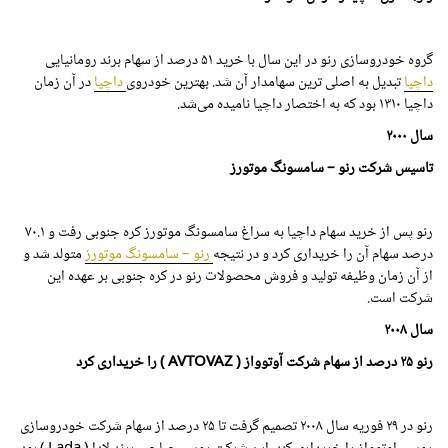
گروه خودروسازی رنو در این سال با خرید ۵۱ درصد از سهام برند رومانیایی
داچیا
تبدیل به اصلی ترین سهامدار آن شد. بهترین خودروی
داچیا
در آن زمان
داچیا
۱۳۱۰
بود که به اختصار داچیا نامیده می‌شد.
سال
۲۰۰۰
تاسیس شرکت
رنو – سامسونگ موتورز
رنو پس از خرید سهام داچیا به سراغ سامسونگ موتورز کره جنوبی رفت و ۷۰.۱
درصد سهام آن را خریداری کرد و در نتیجه
رنو – سامسونگ موتورز
متولد شد و
از آن زمان وظیفه تولید و فروش محصولات رنو در کره جنوبی بر عهده این
شرکت است.
سال
۲۰۰۸
رنو ۲۵ درصد از سهام شرکت آوتوواز ( AVTOVAZ ) را خریداری کرد
رنو در ۲۹ فوریه سال
۲۰۰۸
تصمیم گرفت تا ۲۵ درصد از سهام شرکت خودروسازی