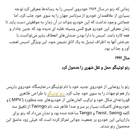
زمانی که رنو در سال
۱۹۸۴
خودروی اسپس را به رسانه‌ها معرفی کرد توجه
بسیاری از علاقمندان خودرو از سرتاسر جهان را به سوی خود جلب کرد. اما
ضمانتی وجود نداشت که این خودرو بتواند در آن زمان به موفقیتی دست یابد. تا
زمان معرفی این خودرو هیچ کسی وسیله نقلیه ای ندیده بود که چنین جادار و
همه کاره باشد. اسپس با دارا بودن صندلی‌های انعطاف پذیر می‌توانست با
چرخش آنها به اطراف تبدیل به یک اتاق نشیمن شود. این ویژگی اسپس تعجب
آور و جذاب بود.
سال
۱۹۹۲
رنو توئینگو
حمل و نقل شهری را متحول کرد
رنو با رونمایی از خودروی جدید خود با نام توئینگو در نمایشگاه خودروی پاریس
باز هم توجهات را به سوی خود جلب کرد.
رنو توئینگو
با طراحی ظاهری
قورباغه‌ای شکل خود و ترکیب المان‌هایی از خودروهای چند منظوره ( MPV ) و
خودروهای کامپکت بسیار پر سر و صدا ظاهر شد. نام Twingo از تلفیق سه
کلمه Twist ، Swing و Tango ساخته شده بود و نشان می‌داد که رنو برای
بازاریابی این خودرو بر جمعیت جوانی تمرکز کرده است که خیلی زود عاشق این
محصول رنو شدند.