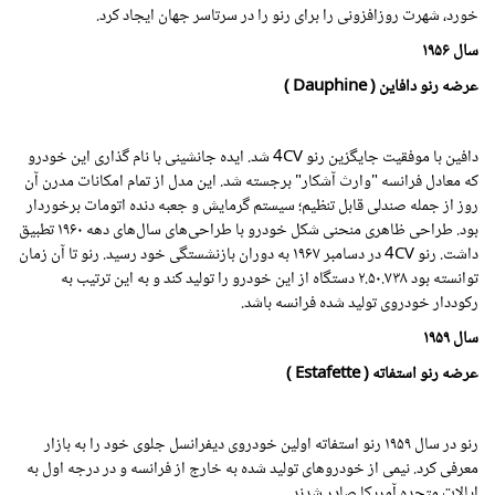
خورد، شهرت روزافزونی را برای رنو را در سرتاسر جهان ایجاد کرد.
سال
۱۹۵۶
عرضه رنو دافاین ( Dauphine )
دافین با موفقیت جایگزین رنو 4CV شد. ایده جانشینی با نام گذاری این خودرو
که معادل فرانسه "وارث آشکار" برجسته شد. این مدل از تمام امکانات مدرن آن
روز از جمله صندلی قابل تنظیم؛ سیستم گرمایش و جعبه دنده اتومات برخوردار
بود. طراحی ظاهری منحنی شکل خودرو با طراحی‌های سال‌های دهه
۱۹۶۰
تطبیق
داشت. رنو 4CV در دسامبر
۱۹۶۷
به دوران بازنشستگی خود رسید. رنو تا آن زمان
توانسته بود ۲.۵۰.۷۳۸ دستگاه از این خودرو را تولید کند و به این ترتیب به
رکوددار خودروی تولید شده فرانسه باشد.
سال
۱۹۵۹
عرضه رنو استفاته ( Estafette )
رنو در سال
۱۹۵۹
رنو استفاته اولین خودروی دیفرانسل جلوی خود را به بازار
معرفی کرد. نیمی از خودروهای تولید شده به خارج از فرانسه و در درجه اول به
ایالات متحده آمریکا صادر شدند.