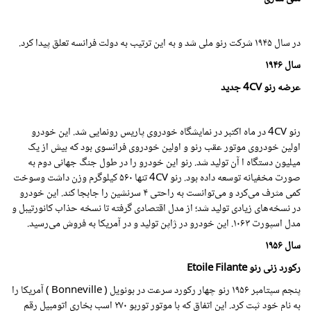
در سال
۱۹۴۵
شرکت رنو ملی شد و به این ترتیب به دولت فرانسه تعلق پیدا کرد.
سال
۱۹۴۶
عرضه رنو 4CV جدید
رنو 4CV در ماه اکتبر در نمایشگاه خودروی پاریس رونمایی شد. این خودرو
اولین خودروی موتور عقب رنو و اولین خودروی فرانسوی بود که بیش از یک
میلیون دستگاه ا آن تولید شد. رنو این خودرو را در طول جنگ جهانی دوم به
صورت مخفیانه توسعه داده بود. رنو 4CV تنها ۵۶۰ کیلوگرم وزن داشت وسوخت
کمی مثرف می‌کرد و می‌توانست به راحتی ۴ سرنشین را جابجا کند. این خودرو
در نسخه‌های زیادی تولید شد؛ از مدل اقتصادی گرفته تا نسخه حذاب کانورتیبل و
مدل اسپورت ۱۰۶۳. این خودرو در ژاپن تولید و در آمریکا به فروش می‌رسید.
سال
۱۹۵۶
رکورد زنی رنو Etoile Filante
پنجم سپتامبر
۱۹۵۶
رنو چهار رکورد سرعت در بونویل ( Bonneville ) آمریکا را
به نام خود ثبت کرد. این اتفاق که با موتور توربو ۲۷۰ اسب بخاری اتومبیل رقم