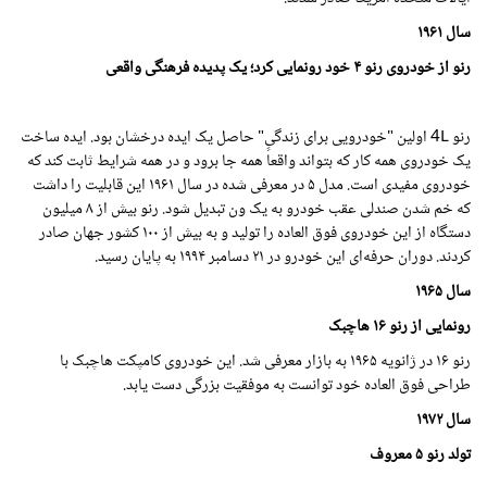
سال
۱۹۶۱
رنو از خودروی
رنو ۴
خود رونمایی کرد؛ یک پدیده فرهنگی واقعی
رنو 4L اولین "خودرویی برای زندگی" حاصل یک ایده درخشان بود. ایده ساخت
یک خودروی همه کار که بتواند واقعاً همه جا برود و در همه شرایط ثابت کند که
خودروی مفیدی است. مدل ۵ در معرفی شده در سال
۱۹۶۱
این قابلیت را داشت
که خم شدن صندلی عقب خودرو به یک ون تبدیل شود. رنو بیش از ۸ میلیون
دستگاه از این خودروی فوق العاده را تولید و به بیش از ۱۰۰ کشور جهان صادر
کردند. دوران حرفه‌ای این خودرو در ۲۱ دسامبر
۱۹۹۴
به پایان رسید.
سال
۱۹۶۵
رونمایی از رنو ۱۶ هاچبک
رنو ۱۶ در ژانویه
۱۹۶۵
به بازار معرفی شد. این خودروی کامپکت هاچبک با
طراحی فوق العاده خود توانست به موفقیت بزرگی دست یابد.
سال
۱۹۷۲
تولد رنو ۵ معروف