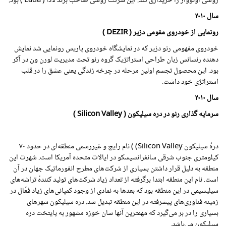
روسی اوتوواز را خریداری کند. این شرکت روسی صاحب برند لادا ( Lada ) بود.
سال
۲۰۱۰
رونمایی از خودروی مفومی دزیر ( DEZIR )
خودروی مفهومی رنو دزیر که در نمایشگاه خودروی پاریس رونمایی شد نمایش
دهنده رنسانس زبان طراحی استراتژیک گروه رنو تحت مدیریت لورن ون در آکر
بود. این محصول تجسم اولین مرحله در چرخه زندگی یعنی عشق را در قلب
استراتژی خود داشت.
سال
۲۰۱۰
سرمایه گذاری رنو در دره سیلیکون ( Silicon Valley )
درهٔ سیلیکون Silicon Valley) ) نام رایج و غیررسمی منطقه‌ای در حدود ۷۰
کیلومتری جنوب شرقی سانفرانسیسکو در ایالات متحده آمریکا است. شهرت این
منطقه به دلیل قرار داشتن بسیاری از شرکت‌های مطرح انفورماتیک جهان در آن
است. نام این منطقه ابتدا برگرفته از تعداد زیاد شرکت‌های تولید کنندهٔ تراشه‌های
سیلیسیمی در این منطقه بود که بعدها به نمادی از وجود کمپانی‌های زیاد فعّال در
زمینه فناوری‌های پیشرفته در این منطقه تبدیل شد. دره سیلیکون شهرهای
بسیاری را در بر می‌گیرد که مهمترین آنها سان خوزه مشهور به پایتخت دره
سیلیکون می‌باشد.