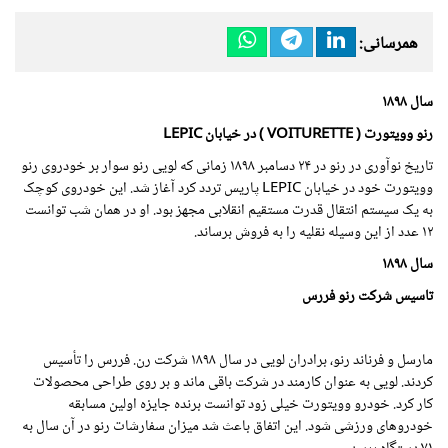
همرسانی:
سال
۱۸۹۸
رنو وویتورت ( VOITURETTE ) در خیابان LEPIC
تاریخ نوآوری در رنو در ۲۴ دسامبر
۱۸۹۸
زمانی که لویی رنو سوار بر خودروی رنو
وویتورت خود در خیابان LEPIC پاریس تردد کرد آغاز شد. این خودروی کوچک
به یک سیستم انتقال قدرت مستقیم انقلابی مجهز بود. او در همان شب توانست
۱۲ عدد از این وسیله نقلیه را به فروش برساند.
سال
۱۸۹۸
تاسیس شرکت رنو فررس
مارسل و فرناند رنو، برادران لویی در سال
۱۸۹۸
شرکت رن. فررس را تأسیس
کردند. لویی به عنوان کارمند در شرکت باقی ماند و بر روی طراحی محصولات
کار کرد. خودرو وویتورت خیلی زود توانست برنده جایزه اولین مسابقه
خودروهای ورزشی شود. این اتفاق باعث شد میزان سفارشات رنو در آن سال به