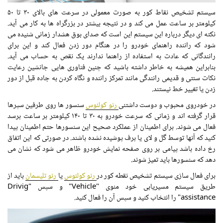
سیستم تشخیص نقاط کور به صورت معمولی در سرعت های بالای ۳۰ تا ۵۰
کیلومتر بر ساعت عمل می کند و در نتیجه بیشتر در بزرگراه ها به کار می آید.
نکته ای دیگر درباره این سیستم این است که صدای بوق هشدار زمانی شنیده می
شود که راننده راهنمای خودرو را در هنگام دور زدن فعال کند و این برای
رانندگانی که عادت به استفاده از راهنما ندارند یک نقص به حساب می آید.
بنابراین همیشه به خاطر داشته باشید که چنین فناوری هایی جانشین رعایت
نکات سنتی و قدیمی رانندگی مانند تمرکز راننده و نگاه کردن به جاده قبل از دور
زدن یا تغییر خط نیستند.
در خودروی محبوب و دوست داشتنی
رنو کولئوس
سنسور ها روی طرفین سپرها
قرار گرفته اند و زمانی که سرعت خودرو به ۳۰ تا ۱۴۰ کیلومتر بر ساعت برسد
فعال می شوند. برای اطمینان از عملکرد صحیح این سنسورها حتم اطمینان پیدا
کنید که آنها توسط گل و لای یا برف پوشیده نشده باشند. در صورتی که این اتفاق
رخ داده باشد پیامی بر روی صفحه نمایش خودرو ظاهر می شود که نشان می
دهد که سنسورها باید تمیز شوند.
برای فعال سازی سیستم تشخیص نقطه کور در
رنو کولئوس
یا
رنو تلیسمان
باید از
طریق سیستم مسیریابی خود منوی "Vehicle" و سپس "Drivig
assistance" را انتخاب کنید و سپس آن را فعال کنید.