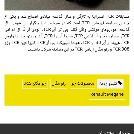
مسابقات TCR استرالیا به تازگی و سال گذشته میلادی افتتاح شد و یکی از
چندین مسابقه قهرمانی TCR است که در سرتاسر دنیا برگزار می شود. سال
گذشته خودروهای فولکس واگن گلف جی تی آی TCR، آئودی آر 3 ال ام اس
TCR، سوبارو دبلیو آر ایکس TCR، هوندا آسترا TCR، آلفا رومئو جولیتا ولوس
TCR، هیوندای آی 30 ان TCR، هوندا سیویک تایپ آر TCR، کاپرا لئون TCR، پژو
308 TCR و رنو مگان آر.اس. TCR در این مسابقه شرکت داشتند.
کلیدواژه‌ها:
محصولات رنو
رنو مگان
رنو مگان R.S.
Renault Megane
خدمات مشتریان