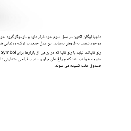
داچیا لوگان اکنون در نسل سوم خود قرار دارد و بار دیگر گروه خود
موجود نیست به فروش برساند. این مدل جدید در ترکیه رونمایی شد و نام جدید " Taliant " را جایگزین Symbol کرد که این شرکت از سال 1999 و به عنوان نسل دو
رنو تالیانت نبابد با رنو تالیا که در برخی از بازارها برای Symbol استفاده می شود یا با سدان جذاب و دوست داشتنی
صندوق عقب کشیده می شوند.