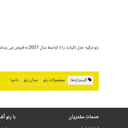
رنو ترکیه مدل تالیانت را تا اواسط سال 2021 به فروش می رساند. پیش بینی می شود این خودرو در سال 2022 وارد بازار شود و جایگزین واگن MCV لوگان و مینی ون Lodgy شود.
کلیدواژه‌ها:
محصولات رنو
سدان رنو
داچیا
خدمات مشتریان
با رنو آش