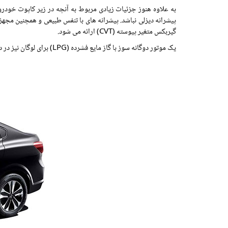
به علاوه هنوز جزئیات زیادی مربوط به آنچه در زیر کاپوت خودرو
پیشرانه دیزلی نباشد. پیشرانه های با تنفس طبیعی و همچنین مجهز
گیربکس متغیر پیوسته (CVT) ارائه می شود.
یک موتور دوگانه سوز با گاز مایع فشرده (LPG) برای لوگان نیز در دسترس خواهد بود و آنرا به باصرفه ترین پیشرانه این گروه تبدیل می کند و جایگزینی پیشرانه چهار سیلندر 1.5 لیتری DCI می شود.