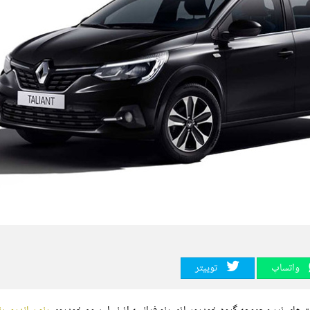
واتساپ
توییتر