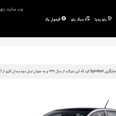
وب سایت رنو ا
رنو پدیا
سبک رنو
فرمول یک