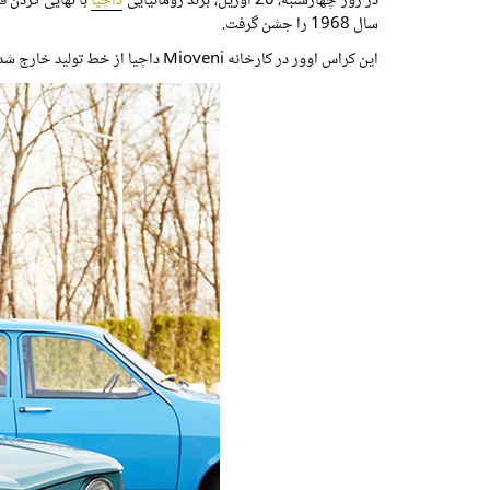
در روز چهارشنبه، 20 آوریل، برند رومانیایی
داچیا
سال 1968 را جشن گرفت.
این کراس اوور در کارخانه Mioveni داچیا از خط تولید خارج شد و نه تنها این خودرو گواهی بر