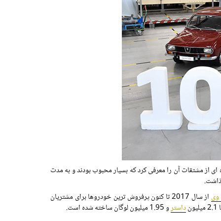
ن برند تا به حال ساخته بود داچیا 1100 بود که تولید آن در آگوست 1968 آغاز شد. سال بعد، شرکت، داچیا 1300 و خانواده ای از مشتقات آن را معرفی کرد که بسیار محبوب بودند و به مدت
 وی
از سال 2017 تا کنون پرفروش ترین خودروها برای مشتریان
داستر
و 1.95 میلیون لوگان ساخته شده است.