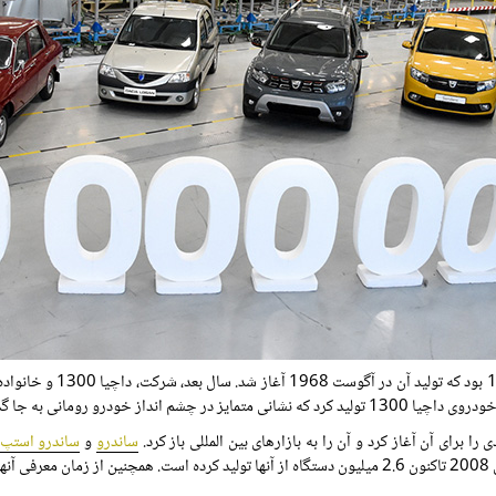
اولین وسیله نقلیه ای که ای
ساندرو
و
ساندرو استپ
ون