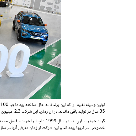
35 سال در تولید باقی ماندند. در آن زمان، این شرکت 2.3 میلیون خودروی داچیا 1300 تولید کرد که نشانی متمایز در چشم انداز خودرو رومانی به جا گذاشت.
گروه خودروسازی رنو در سال 1999 داچیا را خرید و فصل جدیدی را برای آن آغاز کرد و آن را به بازارهای بین المللی باز کرد.
خصوصی در اروپا بوده اند و این شرکت از زمان معرفی آنها در سال 2008 تاکنون 2.6 میلیون دستگاه از آنها تولید کرده است. همچنین از زمان معرفی آنها 2.1 میلی