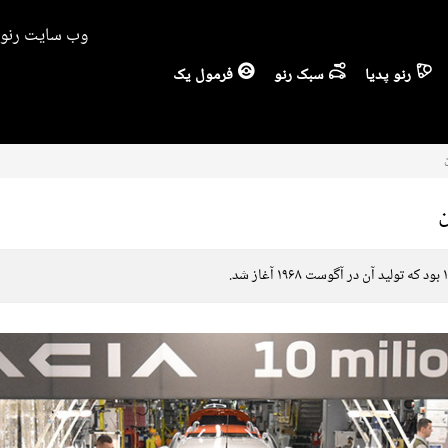
وب سایت رنو ا
رنو پدیا
سبک رنو
فرمول یک