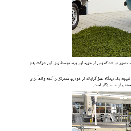
17 سال طول کشید تا خودروی شماره یک میلیون خود را بسازد و 13 سال دیگر به تولید 2 میلیون خودرو برسد. تا سال 2014، تصور می‌شد که پس از خرید این برند توسط رنو، این شرکت پنج
ین مورد گفت: این نتیجه یک دیدگاه عمل‌گرایانه از خودرو، متمرکز بر آنچه واقعاً برای
مشتریان ما سازگار است.