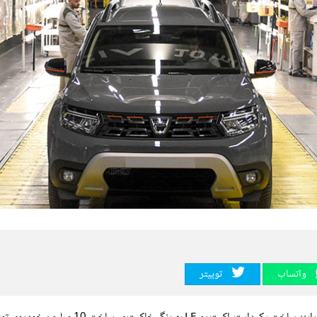
واتساپ
توییتر