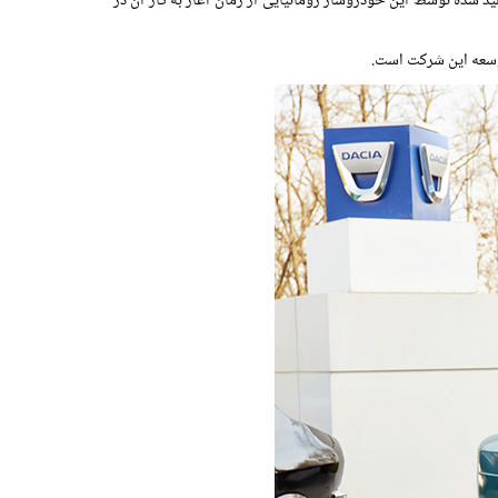
اکستریم LE به رنگ خاکستری، ساخت 10 میلیون خودروی تولید شده توسط این خودروساز رومانیایی از زمان آغاز به کار آن در
وسعه این شرکت است.