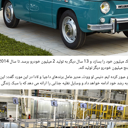
ج میلیون خودرو دیگر تولید کند.
ه از نقطه عطف نمادین تولید 10 میلیون خودرو عبور کرده ایم. دنیس لو ووت، مدیر عامل برندهای داچیا و لادا در ا
ه رشد خود ادامه خواهد داد و وسایل نقلیه جذابی را ارائه می دهد که با سبک زندگی 