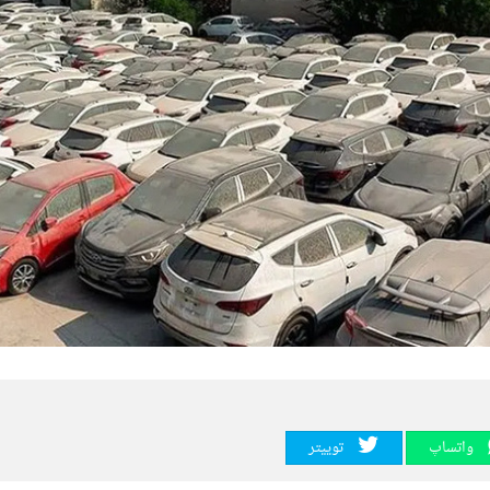
واتساپ
توییتر