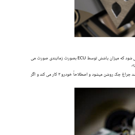
سوزن انژکتور وظیفه دارد تا سوخت را به صورت کاملاً پودری در داخل محفظه احتراق پاشش کند. پاشش بر روی سوپاپ هوا در زمان مکش انجام می شود که میزان پاشش توسط ECU بصورت زمانبندی صورت می
د.
در صورت کارکرد نامناسب این قطعه کوچک، مثلاً: اگر تماماً گیر کنند یا کم بپاشند قدرت خودرو افت کرده و یا روشن نمی شود، ولی اگر قطعه معیوب باشد چراغ چک روشن میشود و اصطلاحاً خودرو ۳ کار می کند و اگر