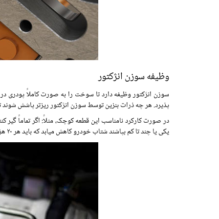
وظیفه سوزن انژکتور
پذیرد. هر چه ذرات بنزین توسط سوزن انژکتور ریزتر پاشش شوند ترک
یکی یا چند تا کم بپاشند شتاب خودرو کاهش میابد که باید هر ۲۰ هزار کیلومتر سوزنها سرویس شوند.