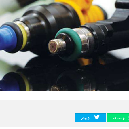
واتساپ
توییتر