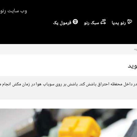
وب سایت رنو ا
رنو پدیا
سبک رنو
فرمول یک
ید
وید