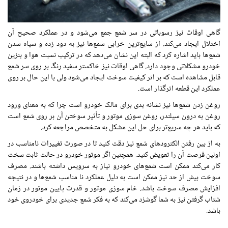
گاهی اوقات نیز رسوباتی در
سر
شمع جمع می‌شود و در عملکرد
صحیح
آن
اختلال
ایجاد می‌کند. از شایع‌ترین
خرابی
شمع‌ها نیز به
دود زده
و سیاه شدن
شمع‌ها
باید اشاره کرد که البته این نشان می‌دهد که در
ترکیب
نسبت هوا
و بنزین
خودرو مشکلاتی
وجود
دارد. گاهی اوقات نیز
خاکستر
سفید رنگ
بر روی سر
شمع
قابل مشاهده
است که بر اثر کیفیت سوخت ایجاد می‌شود ولی با این حال بر روی
عملکرد این
قطعه
اثرگذار است.
روغن
زدن
شمع‌ها نیز نشانه
بدی
برای مالک خودرو است چرا که به معنای ورود
روغن به درون سیلندر، روغن سوزی موتور و
تأثیر
سوختن آن بر روی شمع
است
که باید هر چه سریع‌تر برای حل این
مشکل
به
متخصص
مراجعه کرد.
به از بین رفتن الکترودهای شمع نیز دقت کنید تا در
صورت
تغییرات نامناسب در
اولین
فرصت آن را تعویض
کنید
. همچنین اگر موتور خودرو در حالت ثابت سخت
کار می‌کند ممکن است شمع‌های خودرو نیاز به سرویس داشته باشند. مصرف
سوخت بیش از حد نیز ممکن است به دلیل عملکرد نا مناسب شمع‌ها و در نتیجه
افزایش مصرف سوخت باشد. خام سوزی موتور و قدرت پایین موتور در زمان
شتاب گرفتن نیز به شما گوشزد می‌کند که به فکر شمع جدیدی برای خودروی خود
باشد.