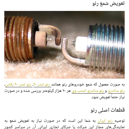
تعویض شمع
رنو
به
صورت
معمول که شمع خودروهای رنو همانند
رنو تندر ۹۰
،
رنو تندر ۹۰ پلاس
،
رنو ساندرو
و
رنو ساندرو استپ وی
هر ۲۰ هزار کیلومتر بررسی شده و در
صورت
نیاز حتماً تعویض شود.
قطعات اصلی رنو
توصیه
رنو ایران
به شما این است که در
صورت
نیاز به تعویض شمع به
نمایندگی‌های مجاز این شرکت یا شرکای
تجاری
ایرانی آن در سراسر کشور