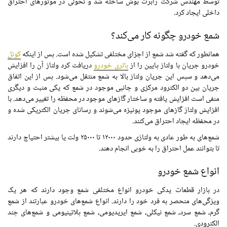
توسط
مهندس
شرکت رابرت بوش ساخته شد و تحولی در موتورهای
احتراق
داخلی
ایجاد کرد.
شمع خودرو چگونه کار می‌کند؟
همانطور که گفته شد
شمع
از اجزای
مختلفی
تشکیل شده
است. پس از اینکه
کوئل
خودرو جریان با ولتاژ پایین را از
باتری خودرو
دریافت کرد ولتاژ آن را افزایش
می‌دهد و سپس این جریان ولتاژ بالا به
شمع
منتقل می‌شود. پس از این
اتفاق
جریان بین دو الکترود مرکزی و
جانبی
موجود در
شمع
که یکی مثبت و دیگری
منفی است
افزایش یافته
و ساختار گازهای موجود در محفظه را تغییر می‌دهد. با
افزایش ولتاژ گازهای موجود یونیزه می‌شوند و
رسانای
جریان الکتریکی شده و
در محفظه ایجاد
احتراق
می‌کنند.
شمع‌های
به طور عادی به ولتاژی
حدود
۱۲۰۰۰
تا
۲۵۰۰۰
ولت یا بیشتر
احتیاج
دارند
تا بتوانند عمل
احتراق
را به خوبی انجام دهند.
انواع شمع خودرو
در بازار قطعات یدکی خودرو انواع
مختلفی
شمع
وجود
دارند که هر
یک
ویژگی‌های
منحصر به فرد
خود را دارند. انواع شمع‌های خودرو
عبارتند از
شمع
گرم، شمع سرد، شمع نیکلی، شمع ایریدیومی، شمع
پلاتینیومی
و
شمع‌های
چند
الکترودی.