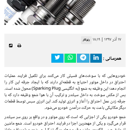
۱۷ آذر ۱۳۹۷ | ۱۸:۱۹
رنوکار
همرسانی :
خودروهایی که با سوخت‌های فسیلی کار می‌کنند برای تکمیل فرایند عملیات
احتراق
در داخل موتور
احتیاج
به قطعه‌ای دارند که با ایجاد جرقه این کار را
انجام دهد؛ این وظیفه به شمع (به انگلیسی Sparking Plug) محول شده است.
پس از مکش سوخت به داخل سیلندر و ترکیب آن با هوا شمع وظیفه دارد که با
جرقه زدن عمل
احتراق
را آغاز و انرژی تولید کند. این انرژی سپس توسط قطعات
دیگر مکانیکی باعث به حرکت
درآمدن
خودرو می‌شود.
شمع
خودرو یکی
از اجزایی که است که روی موتور و
در واقع
بر روی
سر
سیلندر
قرار
می‌گیرد و یکی از مهمترین اجزا در فرایند
احتراق
خودرو است. شمع ماشین
از عایق چینی، الکترود،
واشر
و قسمت‌های دیگر تشکیل می‌شود و با دریافت ولتاژ