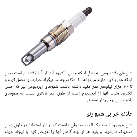
شمع‌های
پلاتینیومی
به دلیل اینکه
جنس
الکترود آنها از
آلیاژپلاتینوم
است ضمن
اینکه
عمر
بالایی دارند می‌توانند تا
۲۵۰۰
درجه سانتیگراد
حرارت
را
تحمل
کرده و
تا ۱۰۰ هزار کیلومتر
عمر
مفید
داشته باشند. شمع‌های
ایردیومی
نیز که
جنس
الکترود مثبت آنها از ایریدیوم است از
طول
عمر
بالاتری نسبت به شمع‌های
پلاتینیومی
برخوردار هستند.
علائم
خرابی
شمع
رنو
شمع خودرو را باید یک
قطعه
مصرفی دانست که بر اثر استفاده در
طول
زمان
مستهلک
می‌شوند و باید هر از چند گاهی آنها را تعویض کرد. با ایجاد جرقه