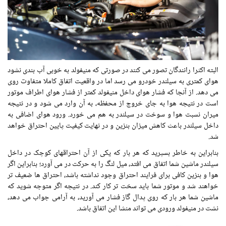
البته اکثرا رانندگان تصور می کنند در صورتی که منیفولد به خوبی آب بندی نشود
هوای کمتری به سیلندر خودرو می رسد اما در واقعیت اتفاق کاملا متفاوت روی
می دهد. از آنجا که فشار هوای داخل منیفولد کمتر از فشار هوای اطراف موتور
است در نتیجه هوا به جای خروج از محفظه، به آن وارد می شود و در نتیجه
میران نسبت هوا و سوخت در سیلندر به هم می خورد. ورود هوای اضافی به
داخل سیلندر باعث کاهش میزان بنزین و در نهایت کیفیت پایین احتراق خواهد
شد.
بنابراین به خاطر بسپرید که هر بار که یکی از آن احتراقهای کوچک در داخل
سیلندر ماشین شما اتفاق می افتد، میل لنگ را به حرکت در می آورد؛ بنابراین اگر
هوا و بنزین کافی برای فرایند احتراق وجود نداشته باشد، احتراق ها ضعیف تر
خواهند شد و موتور شما باید سخت تر کار کند. در نتیجه اگر متوجه شوید که
ماشین شما هر بار که روی پدال گاز فشار می آورید، به آرامی جواب می دهد،
نشت در منیفولد ورودی می تواند منشا این اتفاق باشد.