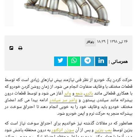
۲۶ تیر ۱۳۹۸ | ۱۸:۳۹
رنوکار
همرسانی :
حرکت کردن یک خودرو از نظر فنی نیازمند پیش نیازهای زیادی است که توسط
قطعات مختلف با وظایف متفاوت انجام می شود. از زمان روشن کردن خودرو که
با همکاری قطعاتی مانند
باتری
،
شمع
و
وایر
آغاز می شود و توسط قطعات درون
پیشرانه مانند سیلندر، پیستون و
واشر سر سیلندر
ادامه پیدا می کند اعضای
مختلف خودرو باید وظایف خود را به خوبی انجام دهند تا احتراق سوخت در
پیشرانه منجر به حرکت نرم و ایمن خودرو شود.
همانطور که در مقالات گذشته نیز خواندیم برای احتراق سوخت نیاز است که
بنزین توسط
پمپ بنزین
و پس از آن
سوزن انژکتور
به درون محفظه پاشش شود
و در آنجا با هوای مکش شده به داخل محفظه احتراق ترکیب و موجب حرکت