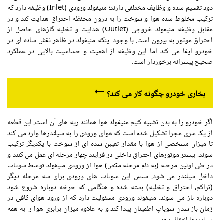
دود تقسیم شده و وظایف مختلفی دارند؛ منیفولد ورودی (Inlet) وظیفه دارد که
ترکیب مخلوط شده هوا و سوخت را به درون محفظه احتراق هدایت کند و در
مقابل وظیفه منیفولد خروجی (Outlet) هدایت و تخلیه گازهای حاصل از
احتراق موتور به بیرون است. با وجود اینکه منیفولد در ظاهر نقش ساده ای در
خودرو ایفا می کند اما این وظیفه از اهمیت و حساسیت بالایی در عملکرد
صحیح پیشرانه برخوردار است.
بخاری خودرو چگونه کار می کند؟
اگر خودرو را به بدن تشبیه کنیم منیفولد هوا همانند ریه های آن است. این قطعه
از یک سری مجرا تشکیل شده است که هوای ورودی را به سیلندرها وارد می کند
تا میزان مشخصی از هوا با مقدار تعیین شده ای از سوخت با یکدیگر ترکیب
شوند. بیشتر موتورهای احتراق داخلی در فرایند چهار مرحله ای عمل می کنند و
در طی اولین مرحله (به نام مرحله مکش) هوا از ورودی منیفولد توسط سوپاپ
داخل سیلندر می شود. سپس این سوپاپ های ورودی برای سه مرحله دیگر
(تراکم، احتراق و تخلیه) بسته شده و هنگامی که چرخه دوباره شروع شود
دوباره باز می شوند. منیفولد ورودی مسئولیت دارد که از ورود هوای کافی در
زمان باز شدن سوپاپ اطمینان پیدا کند و به علاوه میزان برابری هوا را به همه