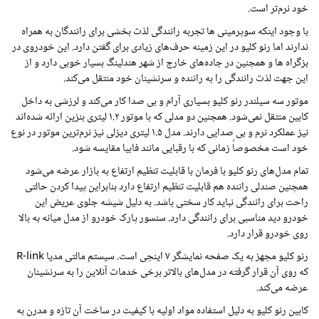
خود نرم‌تر است.
با وجود اینکه سوپرمینی ها تجربه رانندگی لذت بخشی برای رانندگان به همراه
ندارند اما رنو کلیو در این زمینه حرف‌های زیادی برای گفتن دارد. این خودروی در
بزگراه ها و همچنین در جاده‌های خارج از شهر هندلینگ بسیار خوبی دارد و از
این جهت لذت رانندگی را به راننده و سرنشینان خود منتقل می‌کند.
موتور سه سیلندر رنو کلیو بسیاری آرام و بی صدا کار می‌کند و لرزشی به داخل
کابین منتقل نمی‌شود. همچنین دو مدلی که با موتور ۱.۲ لیتری بنزین ارائه شده‌اند
نیز عملکرد نرم و بی صدایی دارند. مدل ۱.۵ لیتری دیزلی نیز نرم‌ترین موتور در نوع
خود است مخصوصاً زمانی که با رقبایی مانند فابیا مقایسه شود.
تمام مدل‌های رنو کلیو با فرمان با قابلیت تنظیم ارتفاع به بازار عرضه می‌شود
همچنین صندلی راننده هم قابلیت تنظیم ارتفاع دارد بنابراین پیدا کردن حالتی
راحت برای رانندگی نباید کار سختی باشد. به دلیل شیشه جلوی عریض این
خودرو دید مناسبی برای رانندگی دارد. سنسور پارک خودرو از مدل میانه به بالا
روی خودرو قرار دارد.
رنو کلیو مجهز به یک صفحه نمایشگر ۷ اینچی است. سیستم مالتی مدیا
R-link
که روی آن قرار گرفته در مدل‌های بالاتر برخی خدمات آنلاین را به سرنشینان
عرضه می‌کند.
کابین رنو کلیو به دلیل استفاده مواد اولیه با کیفیت در ساخت آن تازه و مدرن به