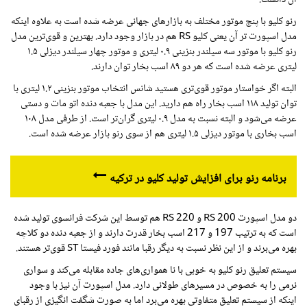
رنو کلیو با پنج موتور مختلف به بازارهای جهانی عرضه شده است به علاوه اینکه
مدل اسپورت تر آن یعنی کلیو
RS
هم در بازار وجود دارد. بهترین و قوی‌ترین مدل
رنو کلیو با موتور سه سیلندر بنزینی ۰.۹ لیتری و موتور چهار سیلندر دیزلی ۱.۵
لیتری عرضه شده است که هر دو ۸۹ اسب بخار توان دارند.
البته اگر خواستار موتور قوی‌تری هستید شانس انتخاب موتور بنزینی ۱.۲ لیتری با
توان تولید ۱۱۸ اسب بخار راه هم دارید. این مدل با جعبه دنده اتو مات و دستی
عرضه می‌شود و البته نسبت به مدل ۰.۹ لیتری گران‌تر است. از طرفی مدل ۱۰۸
اسب بخاری با موتور دیزلی ۱.۵ لیتری هم از سوی رنو بازار عرضه شده است.
برنامه رنو برای افزایش تولید کلیو در ترکیه
دو مدل اسپورت
RS 200
و
RS 220
هم توسط این شرکت فرانسوی تولید شده
است که به ترتیب 197 و 217 اسب بخار قدرت دارند و از جعبه دنده دو کلاچه
بهره می‌برند و از این نظر نسبت به دیگر رقبا مانند فورد فیستا
ST
قوی‌تر هستند.
سیستم تعلیق رنو کلیو به خوبی با نا همواری‌های جاده مقابله می‌کند و سواری
نرمی را به خصوص در مسیرهای طولانی دارد. مدل اسپورت آن نیز با وجود
اینکه از سیستم تعلیق متفاوتی بهره می‌برد اما به صورت شگفت انگیزی از رقبای