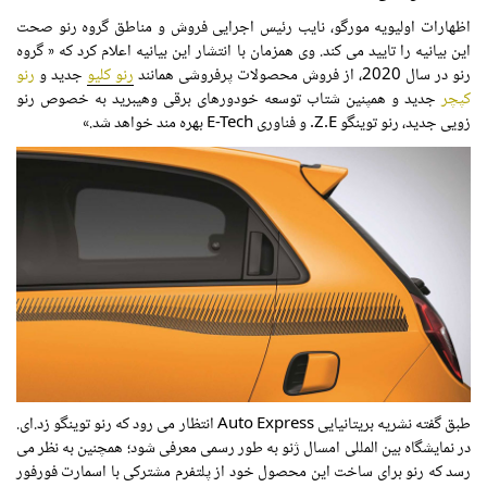
اظهارات اولیویه مورگو، نایب رئیس اجرایی فروش و مناطق گروه رنو صحت
این بیانیه را تایید می کند. وی همزمان با انتشار این بیانیه اعلام کرد که « گروه
رنو در سال 2020، از فروش محصولات پرفروشی همانند
رنو کلیو
جدید و
رنو
کپچر
جدید و همپنین شتاب توسعه خودورهای برقی وهیبرید به خصوص رنو
زویی جدید، رنو توینگو Z.E. و فناوری E-Tech بهره مند خواهد شد.»
طبق گفته نشریه بریتانیایی Auto Express انتظار می رود که رنو توینگو زد.ای.
در نمایشگاه بین المللی امسال ژنو به طور رسمی معرفی شود؛ همچنین به نظر می
رسد که رنو برای ساخت این محصول خود از پلتفرم مشترکی با اسمارت فورفور