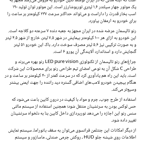
است که البته مدلی که در ایران توسط نگین خودرو به فروش می‌رسد مجهز به
یک موتور چهار سیلندر ۱.۶ لیتری توربوشارژر است. این موتور توان تولید ۱۹۰
اسب بخار قدرت را داراست و می‌تواند حداکثر سرعت ۲۳۷ کیلومتر بر ساعت را
برای خودرو به ارمغان بیاورد.
رنو تالیسمان عرضه شده در ایران مجهز به جعبه دنده ۷ سرعته دو کلاچه است.
این خودرو به ازای هر ۱۰۰ کیلومتر پیمایش در شهر ۷.۵ لیتر، خارج از شهر ۴.۵ لیتر
و به صورت ترکیبی نیز ۵.۶ لیتر مصرف سوخت دارد. باک این خودرو ۵۱ لیتر
گنجایش دارد و استاندارد آلایندگی آن یورو ۶ است.
چراغ‌های رنو تالیسمان از تکنولوژی
LED pure vision
رنو بهره می‌برند و
طراحی
C
شکل آن به نوعی امضای تیم طراحی رنو برای محصولات این شرکت
است. باید این راه هم یادآوری کرد که در سرعت کمتر از ۴۰ کیلومتر بر ساعت و در
هنگام پیچیدن خودرو لامپ‌های اضافی گستره دید راننده را جهت ایمنی بیشتر
وسیع‌تر می‌کند.
استفاده از طرح چوب، چرم و مواد با کیفیت در درون کابین باعث می‌شود که
حس لوکس بودن به سرنشینان منتقل شود؛ همچنین استفاده از سیستم مالتی
سنس رنو این اجازه را می‌دهد نورپردازی داخل کابین بنا به دلخواه سرنشینان
تغییر داده شود.
از دیگر امکانات این جنتلمن فرانسوی می‌توان به سقف پانوراما، سیستم نمایش
اطلاعات روی شیشه جلو
HUD
، روکش چرمی صندلی‌، ماساژور و سیستم