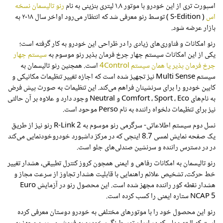
اسپورت تری از این خودرو با موتور ۱.۸ لیتری بنزینی به نام
رنو تالیسمان نسخه
اس
(
S-Edition
) توسط رنو معرفی شد که انتظار می‌رود اواخر سال ۲۰۱۸ به
بازار عرضه شود.
رنو امکانات و فناوری‌های زیادی را در ظراحی این خودرو به کار گرفته است؛
یکی از این امکانات سیستم چهار چرخ فرمان پذیر رنو موسوم به
سیستم چهار
چرخ فرمان پذیر یا همان سیستم
4Control
است. همچنین رنو تالیسمان به
سیستم
Multi Sense
نیز تجهیز شده است که اجازه تغییر تنظیمات مکانیکی و
کابین خودرو را برای سرنشینان فراهم می‌کند. این تنظیمات به صورت پیش فرض
به نام‌های
Comfort
Eco
،
Sport
،
و
Neutral
وجود دارد و علاوه بر آن حالتی
نیز برای تنظیمات دلخواه راننده به نام
Perso
موحود است.
نسل دوم سیستم اطلاعاتی- سرگرمی رنو موسوم به
R-Link 2
رنو نیز از طریق
یک صفحه نمایش لمسی 8.7 اینچی که در مرکز داشبورد خودروخودنمایی می‌کند
در در دسترس راننده و سرنشین صندلی‌های جلو است.
رنو تالیسمان به امکانات رفاهی و ایمنی همچون کروز کنترل تطبیقی، هشدار تغییر
خط حرکت، تشخیص علائم راهنمایی با قابلیت هشدار تجاوز از سرعت مجاز و
هشدار نقطه کور راننده مجهز شده است. این محصول رنو در آزمایش
Euro
5 ستاره ایمنی را کسب کرده است.
NCAP
رنو این محصول خود را با موتورهای مختلفی به خودرو دوستان معرفی کرده