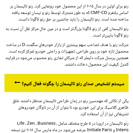
رنو برای اولین در سال ۲۰۱۵ از این محصول خود رونمایی کرد. رنو تالیسمان بر
اساس پلتفرم
CMF-CD
که به طور مشترک توسط رنو و نیسان توسعه یافته
ساخته شده است. رنو تالیسمان را باید جانشین بر حق رنو لاگونا دانست.
رنو تالیسمان کمی از رنو لاگونا بزرگ‌تر است و در عین حال مرکز ثقل آن نسبت به
رنو لاگونا پایین‌تر است.
شرکت رنو با هدف تصاحب سهم بیشتری از بازار خودرهای سگمنت
D
در ساخت
محصول تازه خود بر روی طراحی، تجهیزات و راحتی خودرو تمرکز کرده است.
همچنین پرسنل شرکت دایملر که از شرکای تجاری رنو محسوب می‌شود در فرایند
کنترل کیفیت این محصول دخالت داشتند.
سیستم تشخیص صدای رنو تالیسمان را چگونه فعال کنیم؟
یکی از نکاتی که مهندسین رنو در زمان طراحی تالیسمان مدنظر داشتند خلق
ظاهری کلاسیک برای این خودرو بود تا بتوان از آن در ناوگان خودروهای
تشریفاتی نیز از آن استفاده کرد.
رنو تالیسمان در اروپا در ۵ طرح مختلف شامل
Life
،
Business
،
Zen
،
Intens
و
Initiale Paris
عرضه می‌شود. در ماه مارس سال ۲۰۱۸ نیز نسخه