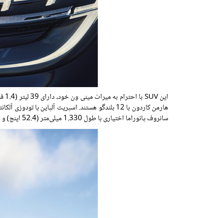
هارمن کاردون با 12 بلندگو هستند. اسپریت آلپای
سانروف پانوراما اختیاری با طول 1.330 میلی‌متر (52.4 اینچ) و عرض 840 میلی‌متر (33.1 اینچ) است.