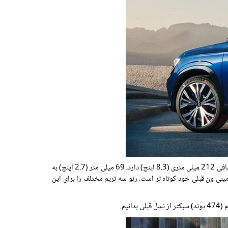
طول رنو اسپیس 4722 میلی متر (185.9 اینچ) و فاصله بین دو محور 2738 میلی متر (107.8 اینچ) است. این خودرو در مقایسه با آسترال، طول اضافی 212 میلی متری (8.3 اینچ) دارد، 69 میلی متر (2.7 اینچ) به
 اورهنگ عقب نسبت داده می شود. با این حال، این SUV، 135 میلی متر (5.3 اینچ) در مقایسه با مینی ون قبلی خود کوتاه تر است. رنو سه تریم مختلف را برای این