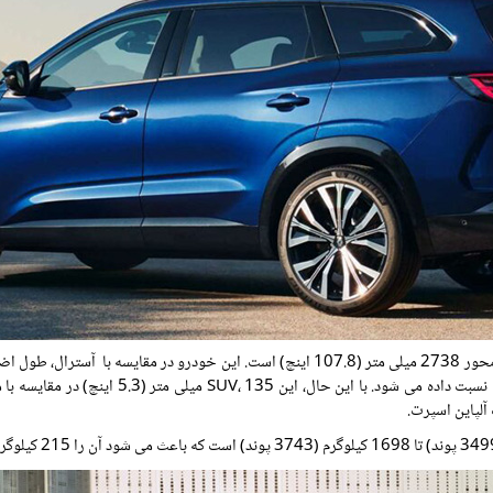
فاصله بین دو محور و 142 میلی متر (5.6 اینچ) به