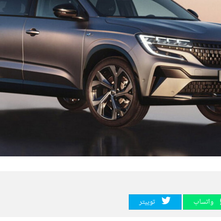
واتساپ
توییتر