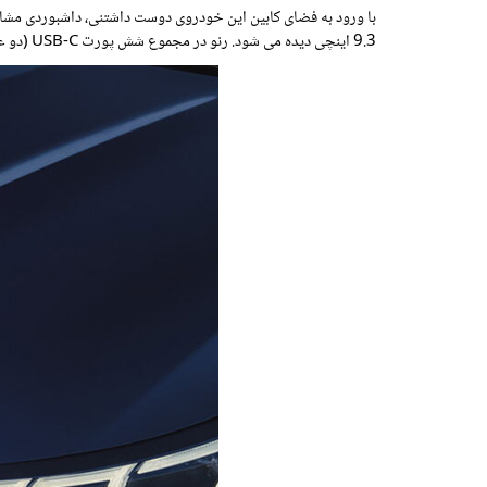
9.3 اینچی دیده می شود. رنو در مجموع شش پورت USB-C (دو عدد برای هر ردیف صندلی)، یک پد شارژ بی‌سیم و دو خروجی ۱۲ ولت به این خودرو اضافه کرده است.