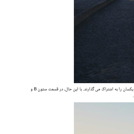
در نگاه اول، مشهود است که Espace به شدت بر اساس آسترال ساخته شده است، زیرا این دو SUV بیشتر پانل های بدنه خود از جمله قسمت جلویی یکسان را به اشتراک می گذارند. با این حال، در قسمت ستون B و