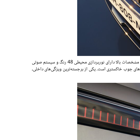
این SUV با احترام به میراث مینی ون خود، دارای 39 لیتر (1.4 فوت مکعب) فضای ذخیره سازی داخل کابین و تعداد زیادی جا لیوانی است. مدل های با مشخصات بالا دارای نورپردازی محیطی 48 رنگ و سیستم صوتی
رم و درج‌های چوب خاکستری است. یکی از برجسته‌ترین ویژگی‌های داخلی،