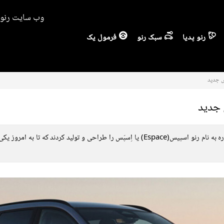
وب سایت رنو ا
رنو پدیا
سبک رنو
فرمول یک
مهندسان گروه خودروسازی رنو سالها قبل خودرویی چند منظوره به نام رنو اسپیس(Espace) یا ا