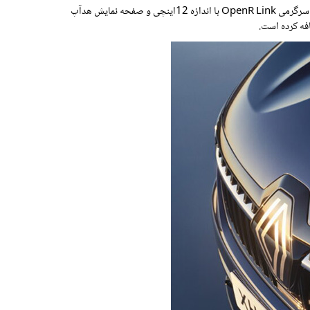
با ورود به فضای کابین این خودروی دوست داشتنی، داشبوردی مشابه رنو آسترال شامل خوشه ابزار دیجیتال 12.3 اینچی، صفحه نمایش لمسی اطلاعات سرگرمی OpenR Link با اندازه 12اینچی و صفحه نمایش هدآپ