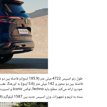
خودرو ارائه می‌کند: سطح پایه Techno، لوکس Iconic و اسپریت آلپاین اسپرت.
بسته به تریم و تجهیزات، وزن اسپیس جدید بین 1587 کیلوگرم (3499 پوند) تا 1698 کیلوگرم (3743 پوند) است که باعث می شود آن را 215 کیلوگرم (474 پوند) سبکتر از نسل قبلی بدانیم.