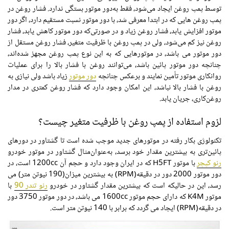
توسط پمپ روغن ایجاد می‌شود، فقط به‌دور موتور بستگی ندارد. فشار روغن در
پمپ روغن هایی که در ابتدا معرفی شد، با دور موتور نسبت مستقیم دارد، اگر دور
موتور افزایش یابد، فشار روغن زیاد و در صورتی‌که دور موتور کاهش یابد، فشار
روغن نیز کم می‌شود، ولی در پمپ روغن با ظرفیت متغیر، فشار روغن مستقل از
دور موتور می باشد، در موتورهایی که به این نوع پمپ روغن مجهز شده‌اند،
چنانچه دور موتور پائین باشد، می‌توانند روغن با فشار بالا را برای عملیات
روانکاری موتور تأمین نمایند و برعکس چنانچه
دور موتور
زیاد باشد ولی نیازی به
روغن با فشار بالا نباشد، این امکان وجود دارد که فشار روغن کمتری در مدار
روغن‌کاری، جریان یابد.
لزوم استفاده از پمپ روغن با ظرفیت متغیر چیست؟
تکنولوژی بکار رفته در موتورهای جدید موجب شده است تا گشتاور در دورهای
پائین‌تری به بیشترین مقدار خود برسد، به‌عنوان‌مثال گشتاور در موتور خودرو
رنو کپچر
با موتور H5FT که در ایران وجود دارد و حجم آن 1200cc است، در
دور موتور 2000 دور در دقیقه(RPM) به بیشترین میزان(190 نیوتن متر) می
رسد، این در حالیکه است که بیشترین مقدار گشتاور در خودرو
رنو تندر 90
با
موتور K4M که دارای حجم موتور 1600cc می باشد، در دور موتور 3750 دور
در دقیقه(RPM) ایجاد می گردد که برابر با 140 نیوتن متر است.