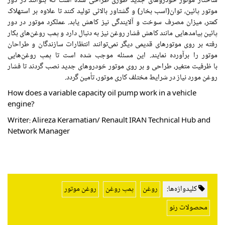
ساختار موتور خودروهای جدید طوری طراحی شده است که بتوانند در دور
موتور پائین، توان(اسب بخار) و گشتاور بالائی تولید کنند تا علاوه بر استهلاک
کمتر، میزان مصرف سوخت و آلایندگی نیز کاهش یابد. عملکرد موتور در دور
پائین پیامدهایی مانند کاهش فشار روغن نیز به دنبال دارد و پمپ روغن‌های بکار
رفته بر روی موتورهای قدیمی دیگر نمی‌توانند انتظارات سازندگان و طراحان
موتور را برآورده نمایند. این مسئله موجب شده است تا پمپ روغن‌هایی
با ظرفیت متغیر، طراحی و بر روی موتور خودروهای جدید نصب گردند تا فشار
روغن مورد نیاز در شرایط مختلف کاری موتور، تأمین گردد.
How does a variable capacity oil pump work in a vehicle
engine?
Writer: Alireza Keramatian/ Renault IRAN Technical Hub and
Network Manager
کلیدواژه‌ها:
روغن
پمپ روغن
روغن موتور
محصولات رنو