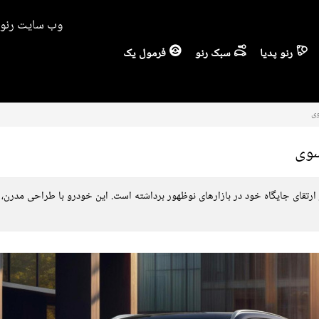
وب سایت رنو ا
رنو پدیا
سبک رنو
فرمول یک
وی
سوی