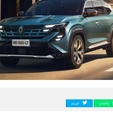
واتساپ
توییتر