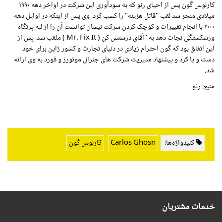
کارلوس گون پس از احیای رنو که به سودآوری این شرکت در اواخر دهه ۱۹۹۰
میلادی منجر شد لقب "قاتل هزینه" را کسب کرد. وی پس از اینکه در اوایل دهه
۲۰۰۰ با انجام تغییرات و کوچک کردن شرکت نیسان توانست آن را از لبه پرتگاه
ورشکستگی نجات دهد به "آقای درستش کن (
Mr. Fix It
) ملقب شد. پس از
این اتفاق بود که گون احترام زیادی در دنیای تجارت و کشور ژاپن برای خود
دست و پا کرد و پیشنهاد مدیریت شرکت های جنرال موتورز و فورد به وی ارائه
شد.
منبع: رنو
کلیدواژه‌ها:
Carlos Ghosn
کارلوس گون
خدمات مشتریان