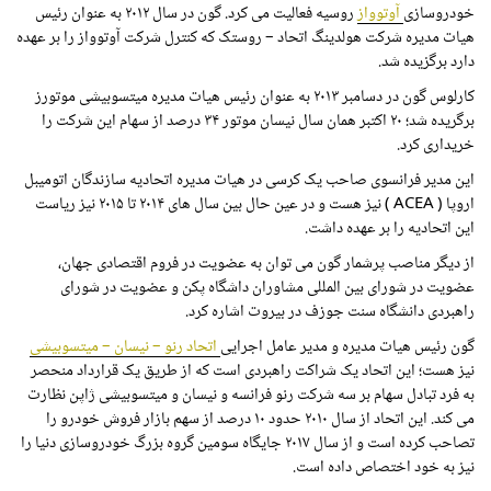
خودروسازی
آوتوواز
روسیه فعالیت می کرد. گون در سال ۲۰۱۲ به عنوان رئیس
هیات مدیره شرکت هولدینگ اتحاد – روستک که کنترل شرکت آوتوواز را بر عهده
دارد برگزیده شد.
کارلوس گون در دسامبر ۲۰۱۳ به عنوان رئیس هیات مدیره میتسوبیشی موتورز
برگریده شد؛ ۲۰ اکتبر همان سال نیسان موتور ۳۴ درصد از سهام این شرکت را
خریداری کرد.
این مدیر فرانسوی صاحب یک کرسی در هیات مدیره اتحادیه سازندگان اتومیبل
اروپا (
ACEA
) نیز هست و در عین حال بین سال های ۲۰۱۴ تا ۲۰۱۵ نیز ریاست
این اتحادیه را بر عهده داشت.
از دیگر مناصب پرشمار گون می توان به عضویت در فروم اقتصادی جهان،
عضویت در شورای بین المللی مشاوران داشگاه پکن و عضویت در شورای
راهبردی دانشگاه سنت جوزف در بیروت اشاره کرد.
گون رئیس هیات مدیره و مدیر عامل اجرایی
اتحاد رنو – نیسان – میتسوبیشی
نیز هست؛ این اتحاد یک شراکت راهبردی است که از طریق یک قرارداد منحصر
به فرد تبادل سهام بر سه شرکت رنو فرانسه و نیسان و میتسوبیشی ژاپن نظارت
می کند. این اتحاد از سال ۲۰۱۰ حدود ۱۰ درصد از سهم بازار فروش خودرو را
تصاحب کرده است و از سال ۲۰۱۷ جایگاه سومین گروه بزرگ خودروسازی دنیا را
نیز به خود اختصاص داده است.