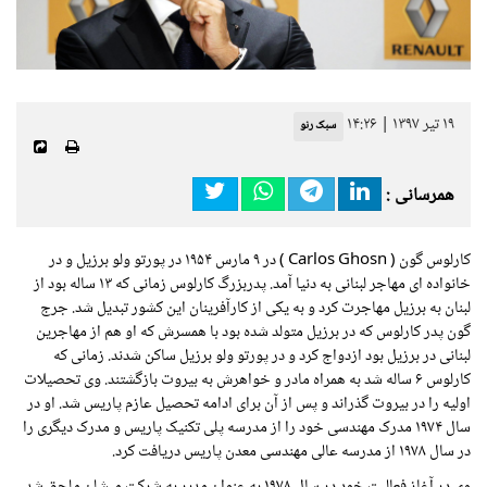
۱۹ تیر ۱۳۹۷ | ۱۴:۲۶
سبک رنو
همرسانی :
کارلوس گون (
Carlos Ghosn
) در ۹ مارس ۱۹۵۴ در پورتو ولو برزیل و در
خانواده ای مهاجر لبنانی به دنیا آمد. پدربزرگ کارلوس زمانی که ۱۳ ساله بود از
لبنان به برزیل مهاجرت کرد و به یکی از کارآفرینان این کشور تبدیل شد. جرج
گون پدر کارلوس که در برزیل متولد شده بود با همسرش که او هم از مهاجرین
لبنانی در برزیل بود ازدواج کرد و در پورتو ولو برزیل ساکن شدند. زمانی که
کارلوس ۶ ساله شد به همراه مادر و خواهرش به بیروت بازگشتند. وی تحصیلات
اولیه را در بیروت گذراند و پس از آن برای ادامه تحصیل عازم پاریس شد. او در
سال ۱۹۷۴ مدرک مهندسی خود را از مدرسه پلی تکنیک پاریس و مدرک دیگری را
در سال ۱۹۷۸ از مدرسه عالی مهندسی معدن پاریس دریافت کرد.
وی در آغاز فعالیت خود در سال ۱۹۷۸ به عنوان مدیر به شرکت میشلن ملحق شد.