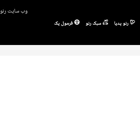
وب سایت رنو ا
رنو پدیا
سبک رنو
فرمول یک