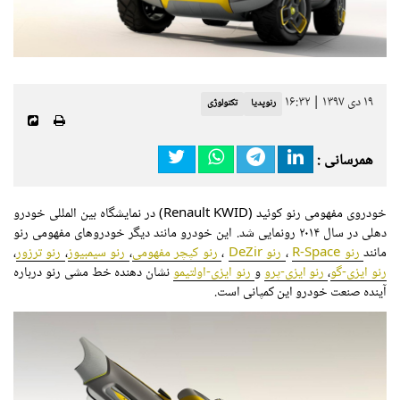
۱۹ دی ۱۳۹۷ | ۱۶:۳۲
رنوپدیا
تکنولوژی
همرسانی :
خودروی مفهومی رنو کوئید (Renault KWID) در نمایشگاه بین المللی خودرو
دهلی در سال ۲۰۱۴ رونمایی شد. این خودرو مانند دیگر خودروهای مفهومی رنو
مانند
رنو R-Space
،
رنو DeZir
،
رنو کپچر مفهومی
،
رنو سیمبیوز
،
رنو ترزور
،
رنو ایزی-گو
،
رنو ایزی-پرو
و
رنو ایزی-اولتیمو
نشان دهنده خط مشی رنو درباره
آینده صنعت خودرو این کمپانی است.