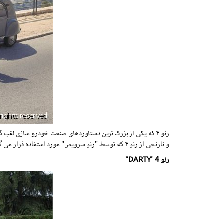
و نارنجی از رنو ۴ که توسط "رنو سرویس" مورد استفاده قرار می گرفت خیلی زود توانست محبوبیت فروانی را از آن خود کند.
رنو 4 "DARTY"