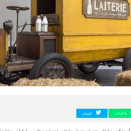
واتساپ
توییتر