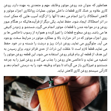
همانطور که عنوان شد روغن موتور وظابف مهم و متعددی به عهده دارد، روغن
کاری علاوه بر خنک کاری قطعات داخلی موتور، عملیات روانکاری اجزاء موتور و
کاهش اصطکاک را نیز انجام می دهد تا آنها را از گزند آسیب هایی که ممکن است
در اثر اصطکاک ایجاد شود، حفظ نماید. یکی دیگر از فرآیندهائیکه در هنگام عبور
روغن و در مواجه شدن با قطعات موتور انجام می گیرد، شستشو و زدودن کثیفی
ها می باشد، روغن سطوح قطعات را تمیز کرده و همواره از رسوب ناخالصی ها بر
روی اجزاء موتور که در اثر حرارت بالا و عملکرد موتور در شرایط سخت بوجود
می آید، جلوگیری می نماید، روغن ذرات ریز و درشت را شسته و در خود حفظ
می نماید، قطعاً لازم است تا غلظت این ذرات از حدی فراتر نرود، برای رسیدن به
این هدف از قطعه ای بنام فیلتر روغن استفاده می شود، این قطعه روغن موتور را
تصفیه می نماید و ناخالصی های روغن را جذب می کند و روغن تمیز را به چرخه
شستشو و تمیزکاری باز می گرداند تا بتواند وظیفه خود را به درستی انجام دهد و
کارآئی سیستم روغن کاری کاهش نیابد.