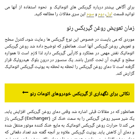
برای آگاهی بیشتر درباره گیربکس های اتوماتیک و نحوه استفاده از آنها می
توانید قسمت
اول
،
دوم
و
سوم
این سری مقالات را مطالعه کنید.
زمان تعویض روغن گیربکس رنو
موردی که می بایست در خصوص این نوع گیربکس ها رعایت شود، کنترل سطح
و تعویض روغن گیربکس آنها است. همانطور که توضیح داده شد روغن گیربکس
اتوماتیک نقش مهمی در عملکرد و کارآیی گیربکس دارد لذا لازم است تا همواره
سطح و کیفیت آن تحت کنترل باشد. یک سنسور در درون بلوک هیدرولیک قرار
گرفته است تا دمای روغن گیربکس را لحظه به لحظه به یونیت گیربکس اتوماتیک
گزارش کند.
نکاتی برای نگهداری از گیربکس خودروهای اتومات رنو
همانطور که در مقالات قبلی اشاره شد وقتی دمای روغن گیربکس افزایش یابد،
یک شیر مسیر روغن گیربکس را به سمت خنک کن (Exchanger) گیربکس باز
می کند تا حرارت روغن گیربکس اتوماتیک به مایع خنک کننده موتور منتقل شده
و دمای آن کاهش یابد. یونیت گیربکس علاوه بر آنچه گفته شد تعداد دفعاتی که