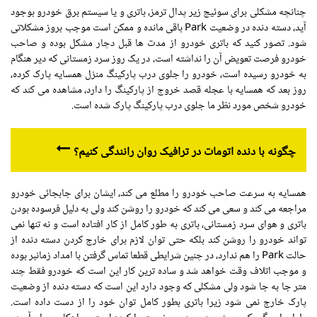
چنانچه مشکلی برای سوئیچ زیر پدال ترمز، باتری و یا سیستم برق خودرو بوجود
آید، دسته دنده در وضعیت Park باقی مانده و ممکن است موجب بروز مشکلاتی
شود. تصور کنید که باتری خودرو از مدت ها قبل دچار مشکل بوده و صاحب
خودرو فرصت تعویض آن را نداشته است، در یک روز سرد زمستانی که دیر هنگام
به خودرو رسیده است، خودرو را جلوی درب پارکینگ منزل همسایه پارک کرده،
روز بعد که همسایه با عجله قصد خروج از پارکینگ را دارد، مشاهده می کند که
خودرو شخص مورد نظر ما جلوی درب پارکینگ پارک شده است.
چگونه با دنده اتومات در ترافیک روان رانندگی کنیم؟
همسایه به سرعت صاحب خودرو را مطلع می کند، ایشان برای جابجائی خودرو
مراجعه می کند و سعی می کند که خودرو را روشن کند ولی به دلیل فرسوده بودن
باتری و هوای سرد زمستانی، باتری به طور کامل از کار افتاده است و نه تنها نمی
تواند خودرو را روشن کند بلکه حتی توان لازم برای خارج کردن دسته دنده از
حالت Park را هم ندارد، در چنین شرایطی قطعا تماس گرفتن با امداد زمانبر بوده
و موجب اتلاف وقت خواهد شد و ساده ترین کار این است که خودرو فقط چند
متر جا به جا شود ولی مشکلی که وجود دارد این است که دسته دنده از وضعیت
پارک خارج نمی شود زیرا باتری بطور کامل توان خود را از دست داده است.