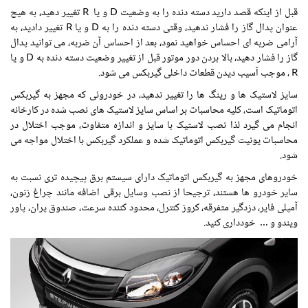
قبل از اینکه قصد دارید دسته دنده را به وضعیت D و یا R تغییر دهید، به هیچ
عنوان پدال گاز را فشار ندهید، وقتی دسته دنده را به D و یا R تغییر دادید، به
آرامی ضربه ای احساس خواهید نمود، بعد از احساس آن ضربه، می توانید پدال
گاز را فشار دهید، بالا بردن دور موتور قبل از تغییر وضعیت دسته دنده به D و یا
R ، موجب آسیب دیدن قطعات داخلی گیربکس می شود.
سایز لاستیک ها و رینگ ها را تغییر ندهید، در خودروئی که مجهز به گیربکس
اتوماتیک است، کلیه محاسبات بر اساس سایز لاستیک های نصب شده در کارخانه
انجام می گیرد لذا نصب لاستیک با سایز و اندازه متفاوت، موجب اختلال در
محاسبات یونیت گیربکس اتوماتیک شده و عملکرد گیربکس با اختلال مواجه می
شود.
خودروهای مجهز به گیربکس اتوماتیک دارای سیستم برق پیچیده تری نسبت به
سایر خودرو ها هستند، ترجیحا از نصب وسایل برقی اضافه مانند چراغ زنون،
آمپلی فایر، دزدگیر متفرقه، کروز کنترل، محدود کننده سرعت، صندوق پران، پاور
ویندو و … خودداری کنید.