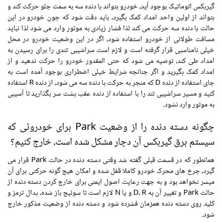
گیربکس اتوماتیک بوجود آید، خودرو بتواند با دنده سه به سمت جلو حرکت کند و
بتواند از اولین واحد امداد کمک بگیرد، باید دقت شود که چون خودرو در این
حالت با دنده سه حرکت می کند لذا فشار زیادی به موتور وارد می شود لذا نباید
مسافت طولانی از خودرو استفاده شود، اگر در این وضعیت خودرو در محل
خیلی نامناسبی قرار گرفته است و لازم است سراشیبی تندی را برای رسیدن به
امداد طی کند، توصیه می شود که حتی المقدور خودرو را حرکت ندهید و از
امداد کمک بگیرید و اگر چنانچه شرایط خیلی اضطراری بوجود آمده است به
جای استفاده از دنده D که منجر به حرکت با دنده سه می شود، از دنده R استفاده
کنید و مسیر سراشیبی تند را با استفاده از دنده عقب پشت سر بگذارید تا آسیبی
به موتور وارد نشود.
چگونه دسته دنده را از وضعیت Park برای خودروئی که
سیستم برق گیربکس آن دچار مشکل شده است، خارج کنیم؟
همانطور که در قسمت قبلی گفته شد وقتی دسته دنده در حالت Park قرار می
گیرد، چرخ های محرک خودرو کاملا قفل شده و امکان هیچ گونه حرکتی برای آن
میسر نخواهد بود و به جهت رعایت اصول ایمنی برای خارج کردن دسته دنده از
حالت Park و تغییر آن به D، R و یا N لازم است تا سوئیچ باز شده، پدال ترمز و
کلید روی دسته دنده همزمان فشرده شود و دسته دنده از وضعیت مذکور خارج
شود.