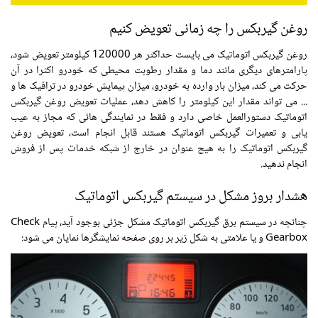
روغن گیربکس را چه زمانی تعویض کنیم
روغن گیربکس اتوماتیک می بایست حداکثر هر 120000 کیلومتر تعویض شود،
پارامترهای دیگری مانند دما و مقدار رطوبت محیطی که خودرو اکثرا در آن
حرکت می کند، میزان بار وارده به خودرو، میزان پیمایش خودرو در ترافیک ها و
... می تواند مقدار این کیلومتر را کاهش دهد، عملیات تعویض روغن گیربکس
اتوماتیک دستورالعمل خاصی دارد و فقط در نمایندگی هائی که مجاز به عیب
یابی و تعمیرات گیربکس اتوماتیک هستند قابل انجام است، تعویض روغن
گیربکس اتوماتیک را به هیچ عنوان در خارج از شبکه خدمات پس از فروش
انجام ندهید.
هشدار بروز مشکل در سیستم گیربکس اتوماتیک
چنانچه در سیستم برق گیربکس اتوماتیک مشکل جزئی بوجود آید، پیام Check
Gearbox و یا علامتی به شکل زیر بر روی صفحه نمایشگرها نمایان می شود: