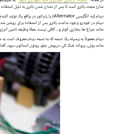
در مقاله "
چگونه از باتری خودروی خود نگهداری کنیم؟
" به سیستم 
شارژ مجدد باتری است تا پس از دشارژ شدن باتری به دلیل استفاده ا
دینام (به انگلیسی Alternator) یا ژنراتور در واقع یک تولید کننده برق در خودرو است که با تبدیل انرژی مکانیکی به انرژی الکتریکی وظیفه برق رسانی به خودرو و شارژ مجدد
دینام در خودرو وجود نداشت باتری پس از استفاده برای روشن شدن
مانند چراغ ها، بخاری، کولر و... کافی نیست عملاً وظیفه تامین انرژی
دینام معمولاً به وسیله یک تسمه که به تسمه دینام معروف است به م
مانند پولی، پروانه خنک کن، درپوش جلو، روتور، استاتور، دیود، آفتا