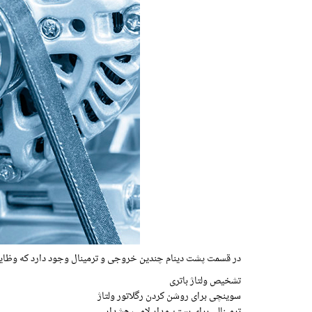
در قسمت پشت دینام چندین خروجی و ترمینال وجود دارد که وظایف م
تشخیص ولتاژ باتری
سوینچی برای روشن کردن رگلاتور ولتاژ
ترمینالی برای بستن مدار لامپ هشدار