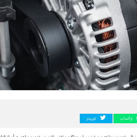
واتساپ
توییتر