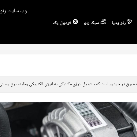
وب سایت رنو ا
رنو پدیا
سبک رنو
فرمول یک