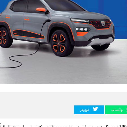
واتساپ
توییتر