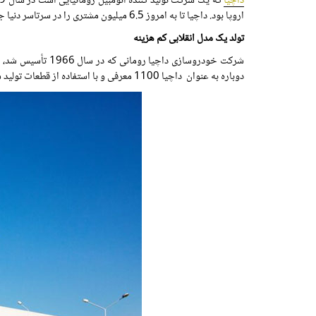
داچیا
اروپا بود. داچیا تا به امروز 6.5 میلیون مشتری را در سرتاسر دنیا جذب کرده است. یک شاهکار باور نکردنی! این گزارش 15 سال داستان موفقیت واقعی داچیا را مرور خواهد کرد.
تولد یک مدل انقلابی کم هزینه
شرکت خودروسازی داچیا رومانی که در سال 1966 تأسیس شد، همواره با شرکت خودروسازی رنو فرانسه در ارتباط بوده است؛ اولین خودروی تولیدی این شرکت که فقط در بازار محلی عرضه شد همان
دوباره به عنوان داچیا 1100 معرفی و با استفاده از قطعات تولید شده در فرانسه مونتاژ شد.