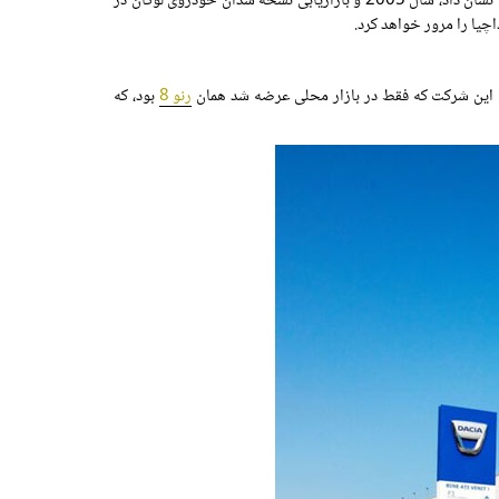
که یک شرکت تولید کننده اتومبیل رومانیایی است در سال 1999 توسط گروه رنو خریداری شد. با این وجود تاریخی که رنسانس این برند را واقعاً نشان داد، سال 2005 و بازاریابی نسخه سدان خودروی لوگان در
رنو 8
بود، که