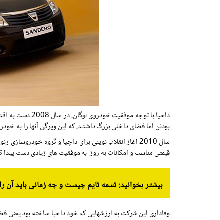
داچیا با توجه موفقیت خودروی لوگان، در سال 2008 دست به اقدام دیگری زد و دامنه محصولات خود را با معرفی هاچبک
بودنن اما فضای داخلی بزرگ داشتند، که این ویژگی آنها را به خودرو
سال 2010 آغاز انقلاب نوینی برای داچیا و گروه خودروسازی رنو فرانسه بود: معرفی داچیا
قیمتی مناسب و امکانات به روز به موفقیت های زیادی دست پیدا کن
بیشتر بخوانید: تسمه تایم چیست و چه زمانی باید آن ر
وفاداری این شرکت به ارزشهایی که خود داچیا ساخته بود یعنی فضا