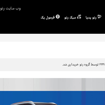
وب سایت رنو ا
رنو پدیا
سبک رنو
فرمول یک