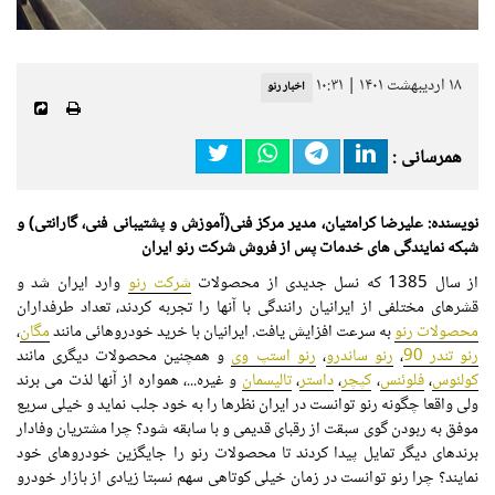
۱۸ اردیبهشت ۱۴۰۱ | ۱۰:۳۱
اخبار رنو
همرسانی :
نویسنده: علیرضا کرامتیان، مدیر مرکز فنی(آموزش و پشتیبانی فنی، گارانتی) و
شبکه نمایندگی های خدمات پس از فروش شرکت رنو ایران
از سال 1385 که نسل جدیدی از محصولات
شرکت رنو
وارد ایران شد و
قشرهای مختلفی از ایرانیان رانندگی با آنها را تجربه کردند، تعداد طرفداران
محصولات رنو
به سرعت افزایش یافت. ایرانیان با خرید خودروهائی مانند
مگان
،
رنو تندر 90
،
رنو ساندرو
،
رنو استپ وی
و همچنین محصولات دیگری مانند
کولئوس
،
فلوئنس
،
کپچر
،
داستر
،
تالیسمان
و غیره...، همواره از آنها لذت می برند
ولی واقعا چگونه رنو توانست در ایران نظرها را به خود جلب نماید و خیلی سریع
موفق به ربودن گوی سبقت از رقبای قدیمی و با سابقه شود؟ چرا مشتریان وفادار
برندهای دیگر تمایل پیدا کردند تا محصولات رنو را جایگزین خودروهای خود
نمایند؟ چرا رنو توانست در زمان خیلی کوتاهی سهم نسبتا زیادی از بازار خودرو