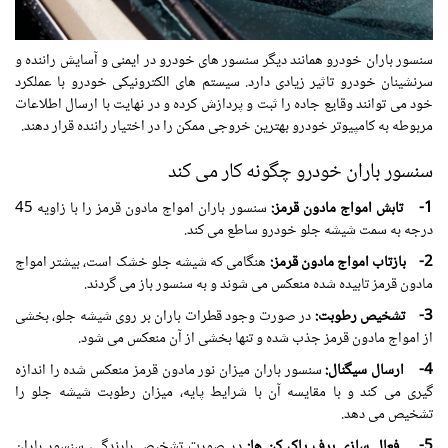
سنسور باران خودرو همانند دیگر سنسور های خودرو در ایمنی و آسایش راننده و
سرنشینان خودرو تاثیر زیادی دارد. سیستم های الکترونیکی خودرو با عملکرد
خود می توانند وقایع جاده را ثبت و پردازش کرده و در نهایت با ارسال اطلاعات
مربوطه به کامپیوتر خودرو بهترین خروجی ممکن را در اختیار راننده قرار دهند.
سنسور باران خودرو چگونه کار می کند
1- تابش امواج مادون قرمز:
سنسور باران امواج مادون قرمز را با زاویه 45
درجه به سمت شیشه جلو خودرو ساطع می کند.
2- بازتاب امواج مادون قرمز:
هنگامی که شیشه جلو خشک است، بیشتر امواج
مادون قرمز تابیده شده منعکس می شوند و به سنسور باز می گردند.
3- تشخیص رطوبت:
در صورت وجود قطرات باران بر روی شیشه جلو، بخشی
از امواج مادون قرمز جذب شده و تنها بخشی از آن منعکس می شود.
4- ارسال سیگنال:
سنسور باران میزان نور مادون قرمز منعکس شده را اندازه
گیری می کند و با مقایسه آن با شرایط پایه، میزان رطوبت شیشه جلو را
تشخیص می دهد.
5- فعال سازی برف پاک کن ها:
در صورت تشخیص بارندگی، سنسور باران