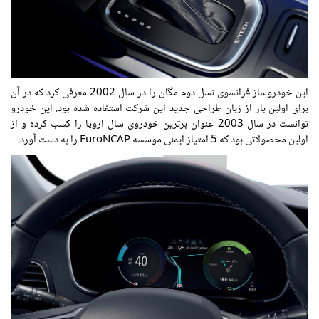
این خودروساز فرانسوی نسل دوم مگان را در سال 2002 معرفی کرد که در آن
برای اولین بار از زبان طراحی جدید این شرکت استفاده شده بود. این خودرو
توانست در سال 2003 عنوان برترین خودروی سال اروپا را کسب کرده و از
اولین محصولاتی بود که 5 امتیاز ایمنی موسسه EuroNCAP را به دست آورد.