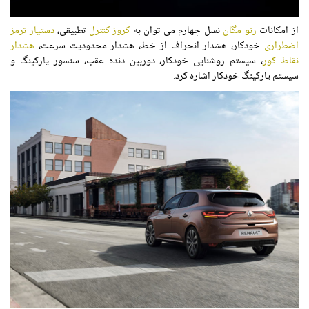
از امکانات
رنو مگان
نسل چهارم می توان به
کروز کنترل
تطبیقی،
دستیار ترمز
اضطراری
خودکار، هشدار انحراف از خط، هشدار محدودیت سرعت،
هشدار
نقاط کور
، سیستم روشنایی خودکار، دوربین دنده عقب، سنسور پارکینگ و
سیستم پارکینگ خودکار اشاره کرد.