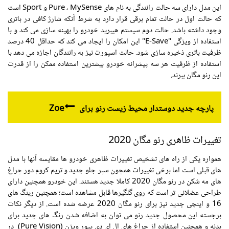
این مدل دارای سه حالت رانندگی به نام های Pure ، MySense و Sport است
که حالت اول در حالت تمام برقی قرار دارد به شرط آنکه شارژ کافی در باتری
وجود داشته باشد. حالت دوم سیستم هیبرید خودرو را بهینه سازی می کند و با
استفاده از ویژگی "E-Save" این امکان را ایجاد می کند که حداقل 40 درصد
ظرفیت باتری ذخیره سازی شود. حالت اسپورت نیز به رانندگان اجازه می دهد با
استفاده از ظرفیت هر سه پیشرانه خودرو بیشترین استفاده ممکن را از قدرت
این رنو مگان ببرند.
پارچه جدید دوستدار محیط زیست رنو برای Zoe
تغییرات ظاهری
رنو مگان
2020
همواره یکی از راه های تشخیص تغییرات ظاهری خودرو ها مقایسه آنها با مدل
های قبلی است اما برخی تغییرات همچون سپر جلو جدید و تریم کروم دور چراغ
های مه شکن در رنو مگان 2020 کاملا جدید هستند. این خودرو همچنین دارای
طراحی عضلانی تر است که روی گلگیرها قابل مشاهده است؛ همچنین رینگ های
16 و اینچی جدید نیز برای رنو مگان 2020 عرضه شده است. از دیگر نکات
برجسته این محصول جدید رنو می توان به اضافه شدن رنگ های جدید برای
بدنه و همچنین استفاده از چراغ های ال ای دی پیور ویژن (Pure Vision) در