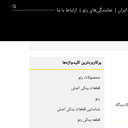
یران
نمایندگی‌های رنو
ارتباط با ما
پرکاربردترین کلیدواژه‌ها
محصولات رنو
قطعات یدکی اصلی
رنو
لوکا دومیو، مدیرعامل گروه رنو و تیم برند رنو در چارچوب برنامه استراتژیک رنولوشن (Renaulution) دیدگاه
شناسایی قطعات یدکی اصلی
قطعه یدکی رنو