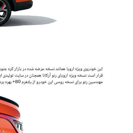
این خودروی ویژه اروپا همانند نسخه عرضه شده در بازار کره جنوبی از پتلفرم ماژولار CMF-B بهره می برد که پیش ا
قرار است نسخه ویژه اروپای رنو آرکانا همچنان در سایت تولیدی ا
مهندسین رنو برای نسخه روسی این خودرو از پلتفرم B0+ بهره برده اند که در خودروی