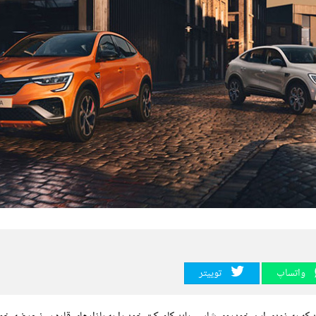
واتساپ
توییتر