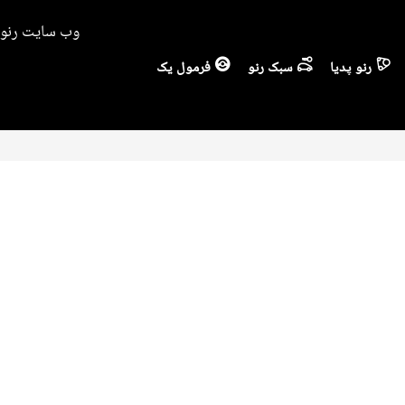
وب سایت رنو ا
رنو پدیا
سبک رنو
فرمول یک