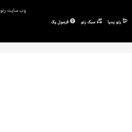
وب سایت رنو ا
رنو پدیا
سبک رنو
فرمول یک