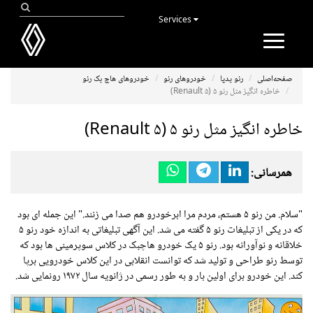
Services
Toggle
navigation
صفحه‌اصلی
رنو پدیا
خودروهای رنو
خودروهای هاچ بک رنو
خاطره انگیز مثل رنو ۵ (Renault ۵)
خاطره انگیز مثل رنو ۵ (Renault ۵)
همرسانی:
"سلام. من رنو ۵ هستم، مردم مرا ابرخودرو هم صدا می زنند." این جمله ای بود
که در یکی از تبلیغات رنو ۵ گفته می شد. این آگهی تبلیغاتی به اندازه خود رنو ۵
خلاقانه و نوآورانه بود. رنو ۵ یک خودرو هاچبک در کلاس سوپرمینی ها بود که
توسط رنو طراحی و تولید شد که توانست انقلابی در این کلاس خودرویی برپا
کند. این خودرو برای اولین بار و به طور رسمی در ژانویه سال ۱۹۷۲ رونمایی شد.