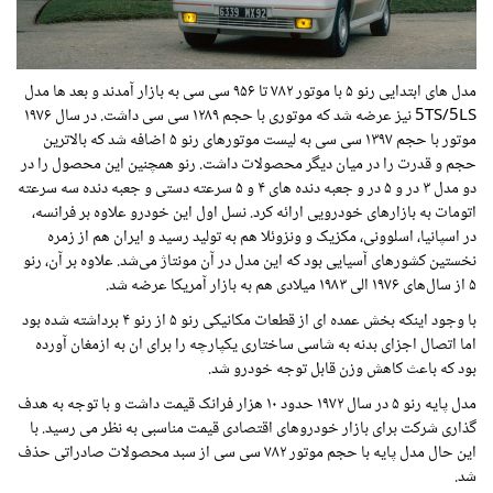
مدل های ابتدایی رنو ۵ با موتور ۷۸۲ تا ۹۵۶ سی سی به بازار آمدند و بعد ها مدل
5TS/5LS نیز عرضه شد که موتوری با حجم ۱۲۸۹ سی سی داشت. در سال ۱۹۷۶
موتور با حجم ۱۳۹۷ سی سی به لیست موتورهای رنو ۵ اضافه شد که بالاترین
حجم و قدرت را در میان دیگر محصولات داشت. رنو همچنین این محصول را در
دو مدل ۳ در و ۵ در و جعبه دنده های ۴ و ۵ سرعته دستی و جعبه دنده سه سرعته
اتومات به بازارهای خودرویی ارائه کرد. نسل اول این خودرو علاوه بر فرانسه،
در اسپانیا، اسلوونی، مکزیک و ونزوئلا هم به تولید رسید و ایران هم از زمره
نخستین کشورهای آسیایی بود که این مدل در آن مونتاژ می‌شد. علاوه بر آن، رنو
۵ از سال‌های ۱۹۷۶ الی ۱۹۸۳ میلادی هم به بازار آمریکا عرضه شد.
با وجود اینکه بخش عمده ای از قطعات مکانیکی رنو ۵ از رنو ۴ برداشته شده بود
اما اتصال اجزای بدنه به شاسی ساختاری یکپارچه را برای ان به ازمغان آورده
بود که باعث کاهش وزن قابل توجه خودرو شد.
مدل پایه رنو ۵ در سال ۱۹۷۲ حدود ۱۰ هزار فرانک قیمت داشت و با توجه به هدف
گذاری شرکت برای بازار خودروهای اقتصادی قیمت مناسبی به نظر می رسید. با
این حال مدل پایه با حجم موتور ۷۸۲ سی سی از سبد محصولات صادراتی حذف
شد.