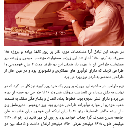
در نتیجه این تبادل آرا مشخصات مورد نظر بر روی کاغذ پیاده و پروژه ۱۱۵
معروف به "رنو ۱۵۰۰" آغاز شد. ایو ژرژس مسئولیت مهندسی خودرو و ژوشه نیز
مسئولیت طراحی آن را عهده دار شدند. این دو ظرف مدت ۴ سال خودرویی را
طراحی کردند که دارای نوآوری های عملکردی و تکنولوژی بود و در عین حال از
طراحی منحصر به فردی نیز بهره می برد.
تیم طراحی در حاشیه این پروژه بر روی یک خودروی کوپه نیز کار می کرد که در
نهایت به دلیل سودآوری نامناسب متوقف شد. رنو ۱۶ از طراحی دو جعبه ای بهره
می برد و دارای شش پنجره بود. خطوط بدنه، اتصال و یکپارچگی سقف به قسمت
عقب خودرو از موارد نوآورانه طراحی خودرو بود. پیر دریفوس، مدیرعامل رنو
علی رغم ظاهر نامتعارف رنو ۱۶ با بیان اینکه این خودرو برای خانواده های
جامعه مدرن مصرف گرا جذاب خواهد بود بر روی آن مهر تائید زد. رنو ۱۶، ۴۲۴۰
میلیمتر طول، ۱۶۲۸ میلیمتر عرض، ۱۴۵۰ میلیمتر ارتفاع داشت و فاصله بین دو