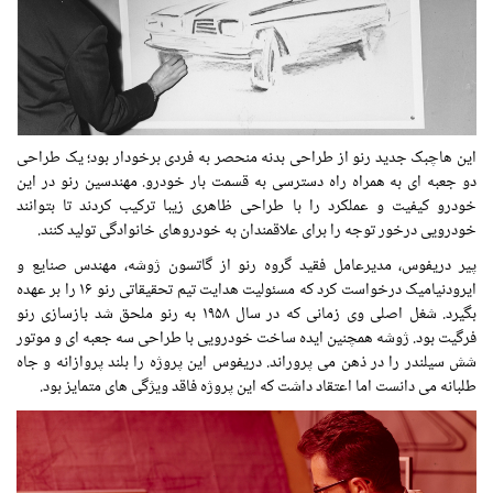
این هاچبک جدید رنو از طراحی بدنه منحصر به فردی برخودار بود؛ یک طراحی
دو جعبه ای به همراه راه دسترسی به قسمت بار خودرو. مهندسین رنو در این
خودرو کیفیت و عملکرد را با طراحی ظاهری زیبا ترکیب کردند تا بتوانند
خودرویی درخور توجه را برای علاقمندان به خودروهای خانوادگی تولید کنند.
پیر دریفوس، مدیرعامل فقید گروه رنو از گاتسون ژوشه، مهندس صنایع و
ایرودنیامیک درخواست کرد که مسئولیت هدایت تیم تحقیقاتی رنو ۱۶ را بر عهده
بگیرد. شغل اصلی وی زمانی که در سال ۱۹۵۸ به رنو ملحق شد بازسازی رنو
فرگیت بود. ژوشه همچنین ایده ساخت خودرویی با طراحی سه جعبه ای و موتور
شش سیلندر را در ذهن می پروراند. دریفوس این پروژه را بلند پروازانه و جاه
طلبانه می دانست اما اعتقاد داشت که این پروژه فاقد ویژگی های متمایز بود.