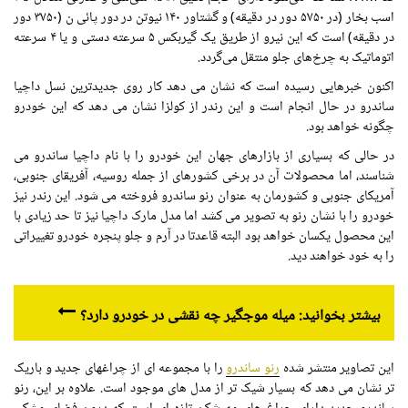
اسب بخار (در ۵۷۵۰ دور در دقیقه) و گشتاور ۱۴۰ نیوتن در دور پائی ن (۳۷۵۰ دور
در دقیقه) است که این نیرو از طریق یک گیربکس ۵ سرعته دستی و یا ۴ سرعته
اتوماتیک به چرخ‌های جلو منتقل می‌گردد.
اکنون خبرهایی رسیده است که نشان می دهد کار روی جدیدترین نسل داچیا
ساندرو در حال انجام است و این رندر از کولزا نشان می دهد که این خودرو
چگونه خواهد بود.
در حالی که بسیاری از بازارهای جهان این خودرو را با نام داچیا ساندرو می
شناسند، اما محصولات آن در برخی کشورهای از جمله روسیه، آفریقای جنوبی،
آمریکای جنوبی و کشورمان به عنوان رنو ساندرو فروخته می شود. این رندر نیز
خودرو را با نشان رنو به تصویر می کشد اما مدل مارک داچیا نیز تا حد زیادی با
این محصول یکسان خواهد بود البته قاعدتا در آرم و جلو پنجره خودرو تغییراتی
را به خود خواهند دید.
بیشتر بخوانید: میله موجگیر چه نقشی در خودرو دارد؟
این تصاویر منتشر شده
رنو ساندرو
را با مجموعه ای از چراغهای جدید و باریک
تر نشان می دهد که بسیار شیک تر از مدل های موجود است. علاوه بر این، رنو