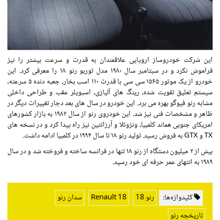
این شرکت خودروساز اروپایی علاقمندان به قدرت و سرعت بیشتر را نیز
فراموش نکرد و در سپتامبر سال ۱۹۸۰ مدل توربو رنو ۱۸ را معرفی کرد. این
خودرو از یک موتور ۱۵۶۵ سی سی با قدرت ۱۱۰ اسب بخار، جعبه دنده ۵ سرعته،
سیستم تعلیق تقویت شده، رینگ های آلیاژی، اسپویلر عقب و طراحی داخلی
مشابه رنو فیوگو بهره می برد. این خودرو در سال های بعد دچار تغییرات دیگر در
ظاهر و مشخصات فنی نیز شد. این خودروی رنو از سال ۱۹۸۲ به بازار کشورهای
امریکای جنوبی هماند کلمبیا، ونزوئلا و آرژانتین نیز راه پیدا کرد و در نسخه های
TX و GTX به فروش رسید. تولید رنو ۱۸ تا سال ۱۹۹۴ در کلمبیا ادامه داشت.
بیش از ۲ میلیون دستگاه از رنو ۱۸ تنها در فرانسه ساخته و فروخته شد و در سال
۱۹۸۹ به انتهای عمر حرفه ای خود رسید.
کلیدواژه‌ها:
رنو 18
Renault 18
سدان رنو
تاریخچه رنو