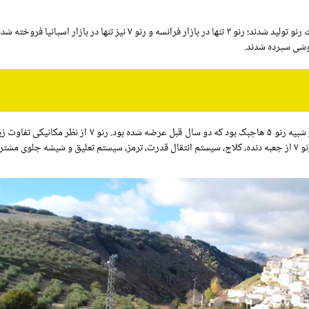
رنو ۷ به همراه رنو ۳ دو خودرویی بودن که در زمان ملی شدن شرکت رنو تولید شدند؛ رنو ۳ تنها در بازار فرانسه و رنو ۷ نیز تنها در
وشی سپرده شدند.
این خودرو که یک سالن ۴ در به حساب می آند از نظر ظاهری بسیار شبیه رنو ۵ هاچبک بود که دو سال قبل عرضه شده ب