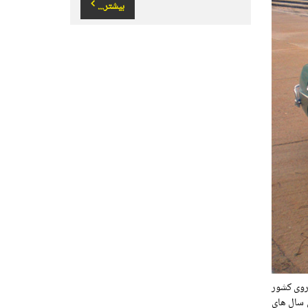
بیشتر...
روی کشور
ودرویی به نام رنو ۷ توسط یکی از شرکای تجاری رنو در اسپانیا با نام فاسا-رنو (FASA-Renault) بین سال های