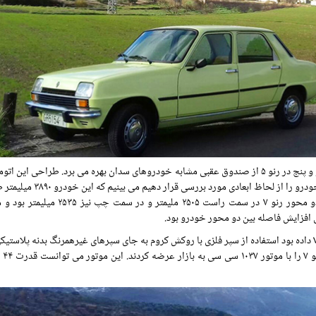
رنو ۷ چهار درب داشت و به جای صندوق هاچبک نسخه های سه در و پنج در رنو ۵ از صندوق عقبی مشابه خودروهای سدان بهره می برد. طراحی
که ظاهر زیبایی به رنو ۷ داده بود استفاده از سپر فلزی با روکش کروم به جای سپرهای غیرهمرنگ بدنه پلاست