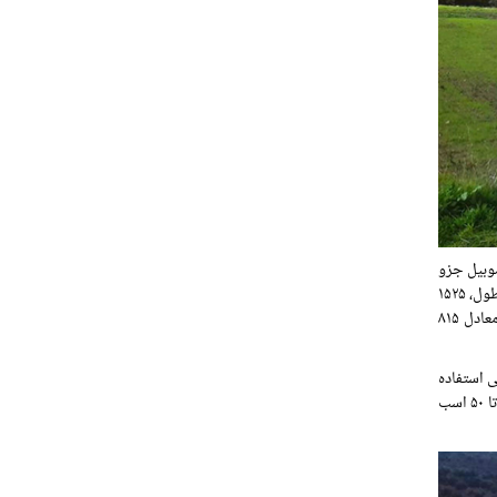
 این اتوموبیل جزو
خودروهای موتور وسط و محور جلو بوده است. اگر بخواهیم این خودرو را از لحاظ ابعادی مورد بررسی قرار دهیم می بینیم که این خودرو ۳۸۹۰ میلیمتر طول، ۱۵۲۵
میلیمتر عرض و ۱۴۰۰ میلیمتر ارتفاع داشت. همچنین فاصله بین دو محور رنو ۷ در سمت راست ۲۵۰۵ ملیمتر و در سمت چپ نیز ۲۵۳۵ میلیمتر بود و معادل ۸۱۵
یکی استفاده
شده در رنو ۵ بود. شرکت رنو به همراه شریک تجاری اسپانیا آن رنو ۷ را با موتور ۱۰۳۷ سی سی به بازار عرضه کردند. این موتور می توانست قدرت ۴۴ تا ۵۰ اسب