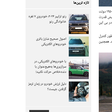
تازه ترین‌ها
در سال ۱۹۶۴ به این بازار راه پیدا کردند. در اواسط دهه ۱۹۵۰ دولت
رنو ترایبر ۲۰۲۶؛ خودروی ۷ نفره
زایش قدرت
خانوادگی رنو
فاق بردند. در پی این
نی را به منظور کنترل
اصول صحیح شارژ باتری
ار خود بگیرد. همچنین
خودروهای الکتریکی
با خودروهای الکتریکی، در
سرازیری‌ها به‌هیچ‌عنوان با
دنده‌خلاص حرکت نکنید!
دلیل لرزش خودرو در زمان ترمز
گرفتن، چیست؟