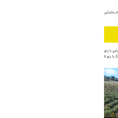
 بازار اسپانیا فروخته شدند بنابراین
ود. رنو ۷ از نظر مکانیکی تفاوت زیادی با رنو
۵ نداشت و البته با طیف موتورهای محدودتری به بازار عرضه شد. رنو ۷ از جعبه دنده، کلاچ، سیستم انتقال قدرت، ترمز، سیستم تعلیق و شیشه جلوی مشترک با رنو ۵