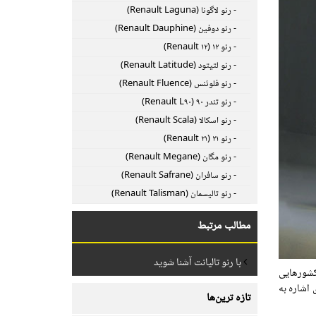
- رنو لاگونا (Renault Laguna)
- رنو دوفین (Renault Dauphine)
- رنو ۱۲ (Renault ۱۲)
- رنو لتیتود (Renault Latitude)
- رنو فلوئنس (Renault Fluence)
- رنو تندر ۹۰ (Renault L۹۰)
- رنو اسکالا (Renault Scala)
- رنو ۲۱ (Renault ۲۱)
- رنو مگان (Renault Megane)
- رنو سافران (Renault Safrane)
- رنو تالیسمان (Renault Talisman)
مطالب مرتبط
با رنو تالیانت آشنا شوید
ص کشورهایی
تری" آغاز کرد؛ این نام گذاری اشاره به
تازه ترین‌ها