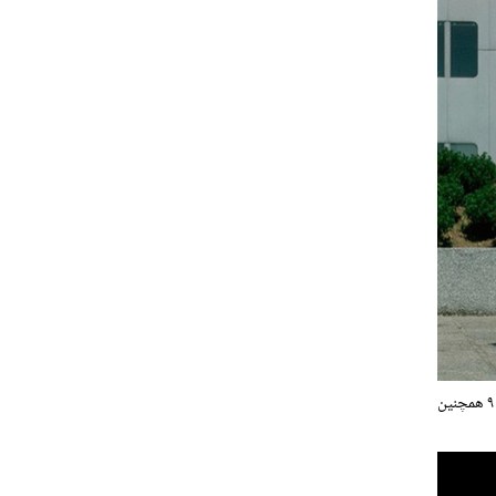
مدل اولیه رنو ۹ همچنین از یک جعبه دنده دستی ۴ سرعته بهره می برد. ترمزهای جلو این خودرو از نوع دیسکی و ترمزهای عقب نیز کاسه ای بود. رنو ۹ همچنین