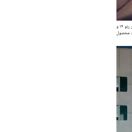
مهندسین رنو تغییراتی را در مشخصات مکانیکی خودرو ایجاد کردند؛ استفاده از محور محرک جلو، کنار گذاشتن سیستم انتقال قدرت به کار رفته در رنو ۱۴ و
ود محصول