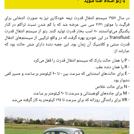
با رنو
اسکالا
آشنا شوید
در سال
۱۹۵۷
سیستم
انتفال
قدرت
نیمه خودکاری
نیز به
صورت
انتخابی
برای
فرگیت
با موتور
۲۱۴۱
سی سی عرضه شد که با کم شدن نسبت تراکم در کنار
یکدیگر می‌توانستند ۸۰
اسب بخار
قدرت تولید کنند. رنو از سیستم انتقال قدرت
Transfluid در این خودرو بهره گرفت که
در واقع
ترکیبی از سیستم‌های انتقال
قدرت سنتی و کلاسیک آن زمان بود. این
جعبه دنده
دارای شش حالت بود که
عبارتند از:
- P یا همان حالت پارک که سیستم انتقال قدرت را قفل می‌کرد
- R یا همان
دنده عقب
- E برای حالت‌های استثنایی که سرعت بین ۰ تا ۶۰ کیلومتر بر ساعت و
مسیر
کمی
دشوار بود
- N برای حالت
خلاص
- M برای جاده‌های کوهستانی و
سرعت
تا ۹۰ کیلومتر بر ساعت
- VR برای رانندگی روزانه که برای
سرعت
تا ۱۳۵ کیلومتر به کار گرفته می‌شد