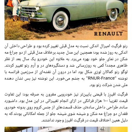
رنو
فرگیت
امیرال
اندکی نسبت به
مدل
قبلی
تغییر کرده بود و طراحی
داخلی
آن
اندکی به روز شده بود؛ همچنین این
مدل
جدید برخلاف
مدل
قبلی
از دو چراغ مه
شکن در
نمای
جلو خود بهره می‌برد. به علاوه این خودرو یک سال بعد از نظر
ظاهری
مجدداً
کمی به
روزرسانی
شد و دستگیره‌های در و آرم رنو تغییر کردند.
لوگو رنو
کماکان
لوزی
شکل بود
اما
در درون آن
نقشه‌ای
از سرزمین فرانسه با
نوشته "RNUR-France" به چشم می‌خورد. این نوشته نیز پس
نشان دهنده
ملی شدن شرکت رنو بود.
فرگیت
افیرز
با قیمتی پایین‌تر نیز خودرویی مقرون به صرفه بود؛ این تفاوت
قیمت تقریباً ۱۰۰ هزار فرانکی در ازای انجام تغییراتی در این
مدل
بود. داشبورد
ساده، طراحی
داخلی
ساده‌تر، حذف
قسمت‌های
از
جنس
کروم
روی
بدونه
خودرو،
فقدان
دو چراغ مه شکن و شیشه شوی شیشه جلو از جمله امکاناتی بودند که به
دلیل همین
اختلاف
قیمت در
فرگیت
افیرز
وجود
نداشتند.