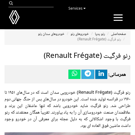
Services
Toggle
navigation
صفحه‌اصلی
رنو پدیا
خودروهای رنو
خودروهای سدان رنو
رنو فرگیت (Renault Frégate)
رنو فرگیت (Renault Frégate)
همرسانی:
رنو
فرگیت
(Renault Frégate) خودرویی
سدان
است که در سال‌های
۱۹۵۱
تا
۱۹۶۰
در فرانسه
تولید شده
است. این خودرو در سال‌های پس از
حنگ
جهانی دوم
طراحی شد. رنو
فرگیت
شاید خودرویی باشد که تنها عاشقان این برند و
علاقمندان صنعت خودروسازی آن را به یاد بیاورند. تقریباً همگان معتقدند که رنو
فرگیت
با
وجود
اشکالاتی که به دلیل
عجله
برای
معرفی آن
در خودرو
وجود
داشت ماشین
فوق العاده
ای
بود.