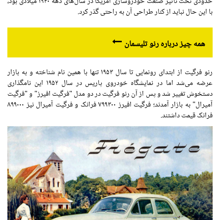
حدودی
تحت
تأثیر
صنعت خودروسازی
آمریکا
در سال‌های دهه
۱۹۴۰
میلادی بود،
با این حال نباید از کنار طراحی آن به راحتی گذر کرد.
همه چیز درباره رنو
تلیسمان
رنو
فرگیت
از ابتدای رونمایی تا سال
۱۹۵۳
تنها با همین نام شناخته و به بازار
عرضه می‌شد
اما
در نمایشگاه خودروی پاریس در سال
۱۹۵۲
این نامگذاری
دستخوش تغییر شد و پس از آن رنو
فرگیت
در دو
مدل
"
فرگیت
افیرز
" و "
فرگیت
آمیرال
" به بازار آمدند؛
فرگیت
افیرز
۷۹۹۳۰۰
فرانک و
فرگیت
آمیرال
نیز
۸۹۹۰۰۰
فرانک قیمت داشتند.