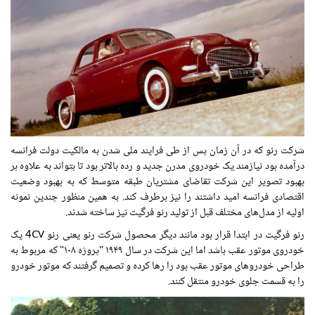
شرکت رنو که در آن زمان پس از طی فرایند ملی شدن به مالکیت دولت فرانسه
درآمده بود نیازمند یک خودروی
مدرن
جدید و رده بالاتر بود تا بتواند به علاوه بر
بهبود تصویر این شرکت تقاضای مشتریان طبقه
متوسط
که به بهبود وضعیت
اقتصادی فرانسه امید داشتند را نیز برطرف کند. به همین منظور چندین نمونه
اولیه از مدل‌های
مختلف
قبل
از تولید رنو
فرگیت
نیز ساخته شدند.
رنو
فرگیت
در
ابتدا
قرار
بود مانند دیگر
محصول
شرکت رنو یعنی رنو 4CV یک
خودروی
موتور عقب
باشد
اما
این
شرکت
در سال
۱۹۴۹
"پروژه ۱۰۸" که
مربوط
به
طراحی خودروهای
موتور عقب
بود را رها کرده و تصمیم گرفتند که موتور خودرو
را به قسمت جلوی خودرو منتقل کنند.