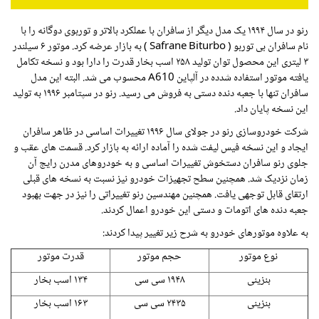
رنو در سال ۱۹۹۴ یک مدل دیگر از سافران با عملکرد بالاتر و توربوی دوگانه را با
نام سافران بی توربو (
Safrane Biturbo
) به بازار عرضه کرد. موتور ۶ سیلندر
۳ لیتری این محصول توان تولید ۲۵۸ اسب بخار قدرت را دارا بود و نسخه تکامل
یافته موتور استفاده شدده در آلپاین
A610
محسوب می شد. البته این مدل
سافران تنها با جعبه دنده دستی به فروش می رسید. رنو در سپتامبر ۱۹۹۶ به تولید
این نسخه پایان داد.
شرکت خودروسازی رنو در جولای سال ۱۹۹۶ تغییرات اساسی در ظاهر سافران
ایجاد و این نسخه فیس لیفت شده را آماده ارائه به بازار کرد. قسمت های عقب و
جلوی رنو سافران دستخوش تغییرات اساسی و به خودروهای مدرن رایج آن
زمان نزدیک شد. همچنین سطح تجهیزات خودرو نیز نسبت به نسخه های قبلی
ارتقای قابل توجهی یافت. همچنین مهندسین رنو تغییراتی را نیز در جهت بهبود
جعبه دنده های اتومات و دستی این خودرو اعمال کردند.
به علاوه موتورهای خودرو به شرح زیر تغییر پیدا کردند:
نوع موتور
حجم موتور
قدرت موتور
بنزینی
۱۹۴۸ سی سی
۱۳۴ اسب بخار
بنزینی
۲۴۳۵ سی سی
۱۶۳ اسب بخار