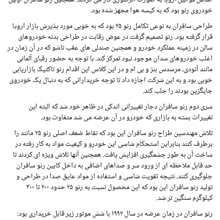
اساس قوانین اروپا به صورت انژکتوری کار می کردند. همچنین رنو سافران اولین
خودروی رنو بود که به کیسه هوا مجهز شده بود.
طراحی سافران به نوعی تکامل رنو ۲۵ بود که به خوبی مورد پذیرش بازار اروپا
قرار گرفته بود. رنو تصمیم گرفت در عوض رقابت در طراحی بدنه خودروهای
سالن در زمینه عملکرد خودرو و همچنین صندلی های عقب تاشو که در آن زمان در
اغلب خودروهای سدان موجود نبود تمرکز کند. با توجه به حضور رقبای آلمانی
مانند آئودی، مرسدس بنز و بی ام و در این کلاس این اقدام رنو تاکتیک بازاریابی
خوبی بود و به این شرکت اجازه داد تا توجه خریدارانی که به دنبال یک خودروی
جایگزین بودند را جلب کند.
سری دوم رنو سافران دچار تغییرانی اندکی در ظاهر خود شد که البته این
تغییرات بسته به بازاری که خودرو در آن عرضه می شد متفاوت بود.
تلاش مهندسین طراح رنو سافران این بود که نقاط ضعف اصلی رنو ۲۵ مانند را
برطرف کنند بنابراین استحکام شاسی این خودرو و کیفیت مواد به کار رفته در
ساخت آن به طور چشمگیری افزایش یافت. همچنین آنها تلاش ویژه ای کردند تا
حد قابل ملاحظه ای از ورود سر و صداهای اضافی به داخل کابین رنو سافران
جلوگیری کنند. نتیجه تقویت شاسی و استفاده از مواد عایق صدا در طراحی و
تولید رنو سافران این بود که این محصول نسبت به رنو ۲۵ حدود ۲۰۰ تا ۳۰۰
کیلوگرم سنگین تر شد.
رنو سافران در زمان عرضه در سال ۱۹۹۲ با شش موتور زیر قابل خریداری بود: