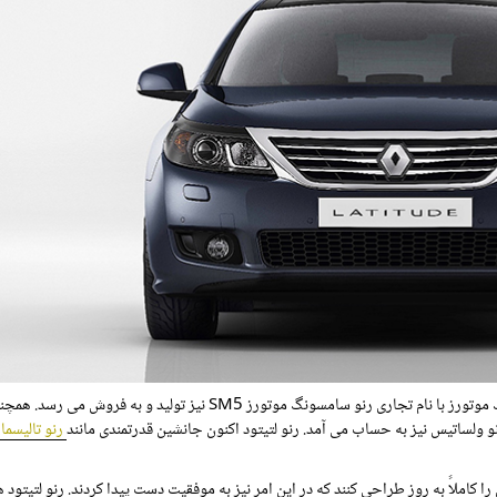
این خودرو در کارخانه شریک تجاری کره ای رنو یعنی رنو سامسونگ موتورز با نام تجاری رنو سامسونگ موتورز SM5 نیز تولید و به فر
ولساتیس نیز به حساب می آمد. رنو لتیتود اکنون جانشین قدرتمندی مانند
رنو تالیسما
 کاملاً به روز طراحی کنند که در این امر نیز به موفقیت دست پیدا کردند. رنو لتیتود 