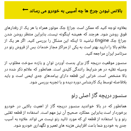
بالانس نبودن چرخ ها چه آسیبی به خودرو می رساند
بعلاوه توجه کنید که ممکن است چراغ چک موتور همراه با هر یک از رفتارهای
فوق روشن شود. هرچند که همیشه اینگونه نیست، بنابراین منتظر روشن شدن
چراغ چک Engine نباشید تا اینکه این مشکل را بررسی کنید. اگر هر یک از
علائم بالا را دارید بهتر است به یکی از مراکز مجاز خدمات پس از فروش رنو در
سرتاسر ایران مراجعه کنید.
سنسور موقعیت دریچه گاز برای بدست آوردن توان و بازده سوخت مطلوب از
وسیله نقلیه در هر شرایط رانندگی کلیدی است. همانطور که علائم ذکر شده در
بالا مشخص است، خرابی این قطعه دارای پیامدهای جدی ایمنی است و باید
بلافاصله توسط یک کارشناس دوره دیده و با تجربه بررسی شود.
سنسور دریچه گاز اصلی رنو
همانطور که در بالا خواندید سنسور دریچه گاز از اهمیت بالایی در خودرو
برخوردار است بنابراین عملکرد صحیح آن نیز مهم است. استفاده از قطعه تقلبی
رنو و یا استفاده از قطعه ای که مورد تائید رنو نیست می تواند علاوه به آسیب
جدی به خودرو شما باعث افزایش هزینه های تعمیر و نگهداری خودرو شود.