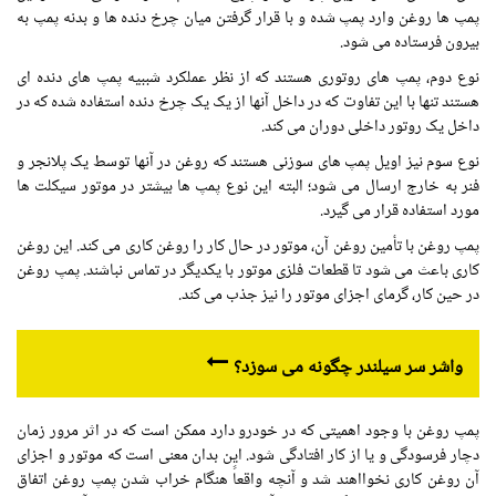
پمپ ها روغن وارد پمپ شده و با قرار گرفتن میان چرخ دنده ها و بدنه پمپ به
بیرون فرستاده می شود.
نوع دوم، پمپ های روتوری هستند که از نظر عملکرد شببیه پمپ های دنده ای
هستند تنها با این تفاوت که در داخل آنها از یک یک چرخ دنده استفاده شده که در
داخل یک روتور داخلی دوران می کند.
نوع سوم نیز اویل پمپ های سوزنی هستند که روغن در آنها توسط یک پلانجر و
فنر به خارج ارسال می شود؛ البته این نوع پمپ ها بیشتر در موتور سیکلت ها
مورد استفاده قرار می گیرد.
پمپ روغن با تأمین روغن آن، موتور در حال کار را روغن کاری می کند. این روغن
کاری باعث می شود تا قطعات فلزی موتور با یکدیگر در تماس نباشند. پمپ روغن
در حین کار، گرمای اجزای موتور را نیز جذب می کند.
واشر سر سیلندر چگونه می سوزد؟
پمپ روغن با وجود اهمیتی که در خودرو دارد ممکن است که در اثر مرور زمان
دچار فرسودگی و یا از کار افتادگی شود. این بدان معنی است که موتور و اجزای
آن روغن کاری نخوااهند شد و آنچه واقعاً هنگام خراب شدن پمپ روغن اتفاق