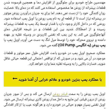
مهندسین طراح خودرو برای جلوگیری از افزایش دما و همچنین فرسوده شدن
قطعات پیشرانه از روغن ها مخصوص استفاده می کنند که در دمای بالا خصایت
روان کنندگی خود را از دست نمی دهند. اما برای به جریان درآوردن روغن موتور
در پیشرانه نیاز است تا از قطعه ای به نام پمپ روغن یا اویل پمپ استفاده شود.
روغنی که در داخل کارتر وجود دارد با فشار توسط یک پمپ به قطعات پیشرانه
رسیده و از اصطکاک شدید بین این قطعات و در نتیجه افزایش دمای
آنهاجلوگیری می کند. به این پمپ که نقشی کاربردی در وسیله نقلیه بر عهده
داشته و نیروی محرکه خود را توسط میل لنگ به دست می آورد، اویل پمپ یا
پمپ روغن (به انگلیسی Oil Pump)
گفته می شود.
عملکرد صحیح اویل پمپ در خودرو باعث افزایش طول عمر موتور و قطعات
موجود در آن می شود و در صورتی که از نواقص احتمالی این قطعه حیاتی غافل
شوید، خسارت بالایی را به وسیله نقلیه شما وارد خواهد کرد.
با عملکرد پمپ بنزین خودرو و علائم خرابی آن آشنا شوید
اویل پمپ روغن را به سمت
فیلتر روغن
ارسال می کند و پس از عبور جریان
روغن از درون فیلتر، این مایع به داخل مدار روغن کاری پیشرانه ارسال می شود.
اویل نقشی بسیار مهم و حیاتی در خودرو دارد و هر گونه عیب یا از کار افتادگی