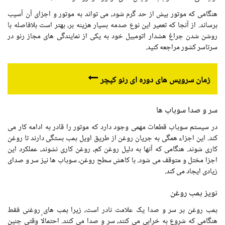
هنگامی که موتور بیش از حد گرم شود، می تواند به موتور و اجزای آن آسیب
برساند. از آنجا که تعمیر این نوع صدمه بسیار هزینه بر، بهتر است بلافاصله با
روشن شدن چراغ هشدار اتومبیل خود به یکی از نمایندگی های مجاز رنو در
سرتاسر کشور مراجعه کنید.
زمان سرویس های دوره ای رنو کپچر
سر و صدا سوپاپ ها
در سیستم سوپاپ قطعات مهمی وجود دارد که موتور را قادر به ادامه کار می
کند. این اجزاء همگی به جریان روغن از طریق اویل پمپ بستگی دارند تا روغن
کاری شوند. هنگامی که آنها به دلیل روغن کم، روغن کاری نشوند، عملکرد این
اجزا مختل و متوقف می شود. با کاهش سطح روغن، سوپاپ ها نیز سر و صدای
زیادی ایجاد می کند.
نویز پمپ روغن
پمپ روغن پر سر و صدا یک علامت نادر است، زیرا پمپ های روغنی فقط
هنگامی که شروع به خرابی می کنند، سر و صدا می کنند. احتمالاً وقتی چنین